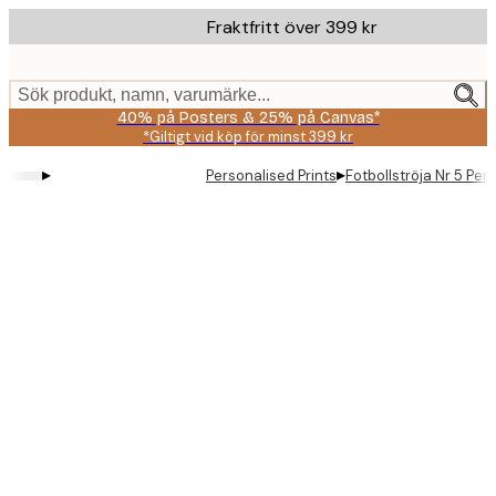
Skip
Fraktfritt över 399 kr
to
main
content.
Sök produkt, namn, varumärke...
40% på Posters & 25% på Canvas*
*Giltigt vid köp för minst 399 kr
▸
▸
Personalised Prints
Fotbollströja Nr 5 Per