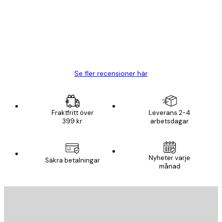
BRA
20 apr.
Björn R
Se fler recensioner här
Fraktfritt över
Leverans 2-4
399 kr
arbetsdagar
Nyheter varje
Säkra betalningar
månad