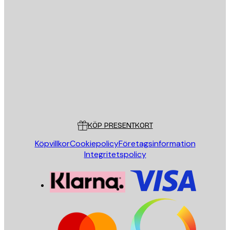
E-postadress
SKICKA
Butik
Poster Store
Kundservice
KÖP PRESENTKORT
Köpvillkor
Cookiepolicy
Företagsinformation
Integritetspolicy