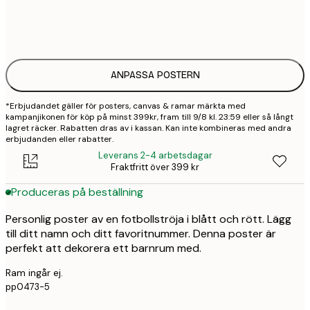
30x40 cm
3
50x70 cm
4
ANPASSA POSTERN
*Erbjudandet gäller för posters, canvas & ramar märkta med
kampanjikonen för köp på minst 399kr, fram till 9/8 kl. 23:59 eller så långt
lagret räcker. Rabatten dras av i kassan. Kan inte kombineras med andra
erbjudanden eller rabatter.
Leverans 2-4 arbetsdagar
Fraktfritt över 399 kr
Produceras på beställning
Personlig poster av en fotbollströja i blått och rött. Lägg
till ditt namn och ditt favoritnummer. Denna poster är
perfekt att dekorera ett barnrum med.
Ram ingår ej.
pp0473-5