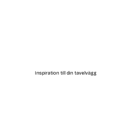
DEAL
Poster
Vägen till Stranden Poste
Från 108 kr
Inspiration till din tavelvägg