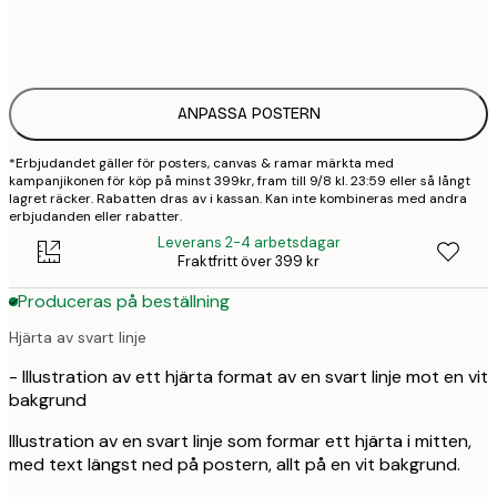
50x70 cm
4
ANPASSA POSTERN
*Erbjudandet gäller för posters, canvas & ramar märkta med
kampanjikonen för köp på minst 399kr, fram till 9/8 kl. 23:59 eller så långt
lagret räcker. Rabatten dras av i kassan. Kan inte kombineras med andra
erbjudanden eller rabatter.
Leverans 2-4 arbetsdagar
Fraktfritt över 399 kr
Produceras på beställning
Hjärta av svart linje
- Illustration av ett hjärta format av en svart linje mot en vit
bakgrund
Illustration av en svart linje som formar ett hjärta i mitten,
med text längst ned på postern, allt på en vit bakgrund.