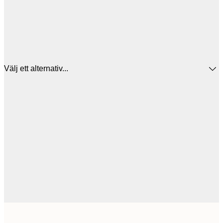
Välj ett alternativ...
30x40 cm
3