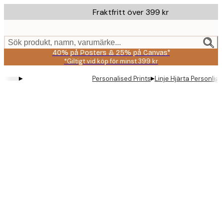
Skip
Fraktfritt över 399 kr
to
main
content.
Sök produkt, namn, varumärke...
40% på Posters & 25% på Canvas*
*Giltigt vid köp för minst 399 kr
▸
▸
Personalised Prints
Linje Hjärta Personlig