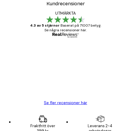
Kundrecensioner
UTMÄRKTA
4.3 av 5 stjärnor
Baserat på 71007 betyg.
Se några recensioner här.
Verifierad köpare
Kundrecensioner
BRA
20 apr.
Björn R
Se fler recensioner här
Fraktfritt över
Leverans 2-4
399 kr
arbetsdagar