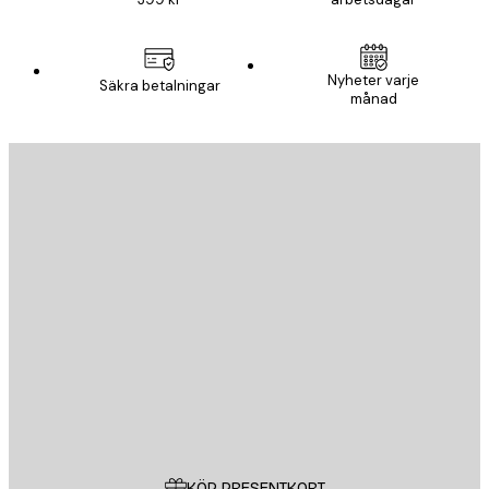
Nyheter varje
Säkra betalningar
månad
E-postadress
SKICKA
Butik
Poster Store
Kundservice
KÖP PRESENTKORT