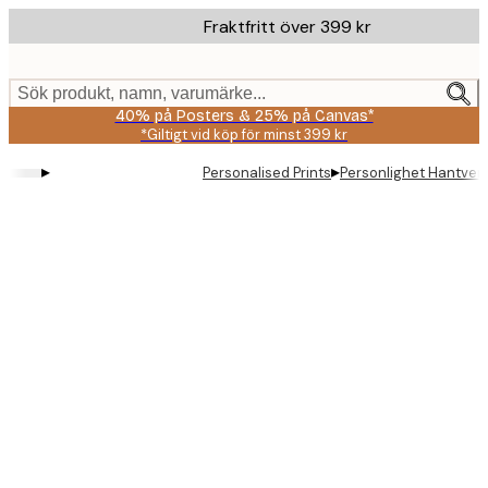
Skip
Fraktfritt över 399 kr
to
main
content.
Sök produkt, namn, varumärke...
40% på Posters & 25% på Canvas*
*Giltigt vid köp för minst 399 kr
▸
▸
Personalised Prints
Personlighet Hantverk