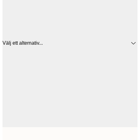
Välj ett alternativ...
30x40 cm
3