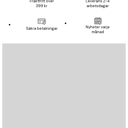
Fraktfritt över
Leverans 2-4
399 kr
arbetsdagar
Nyheter varje
Säkra betalningar
månad
E-postadress
SKICKA
Butik
Poster Store
Kundservice