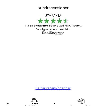
Kundrecensioner
UTMÄRKTA
4.3 av 5 stjärnor
Baserat på 71007 betyg.
Se några recensioner här.
Verifierad köpare
Kundrecensioner
BRA
20 apr.
Björn R
Se fler recensioner här