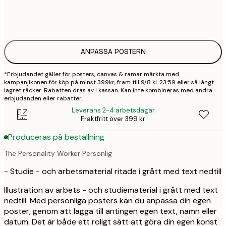
50x70 cm
4
ANPASSA POSTERN
*Erbjudandet gäller för posters, canvas & ramar märkta med
kampanjikonen för köp på minst 399kr, fram till 9/8 kl. 23:59 eller så långt
lagret räcker. Rabatten dras av i kassan. Kan inte kombineras med andra
erbjudanden eller rabatter.
Leverans 2-4 arbetsdagar
Fraktfritt över 399 kr
Produceras på beställning
The Personality Worker Personlig
- Studie - och arbetsmaterial ritade i grått med text nedtill
Illustration av arbets - och studiematerial i grått med text
nedtill. Med personliga posters kan du anpassa din egen
poster, genom att lägga till antingen egen text, namn eller
datum. Det är både ett roligt sätt att göra din egen konst