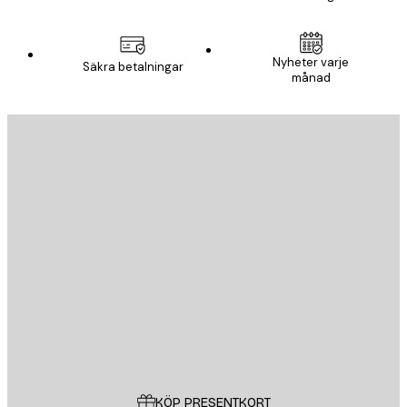
Nyheter varje
Säkra betalningar
månad
E-postadress
SKICKA
Butik
Poster Store
Kundservice
KÖP PRESENTKORT