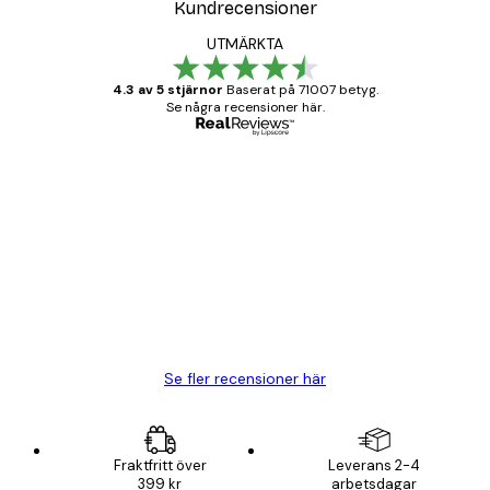
Kundrecensioner
UTMÄRKTA
4.3 av 5 stjärnor
Baserat på 71007 betyg.
Se några recensioner här.
Verifierad köpare
Kundrecensioner
BRA
20 apr.
Björn R
Se fler recensioner här
Fraktfritt över
Leverans 2-4
399 kr
arbetsdagar