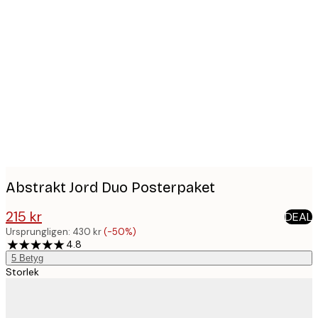
Product
images
Abstrakt Jord Duo Posterpaket
215 kr
DEAL
430 kr
Ursprungligen:
430 kr
(-50%)
4.8
5
Betyg
Storlek