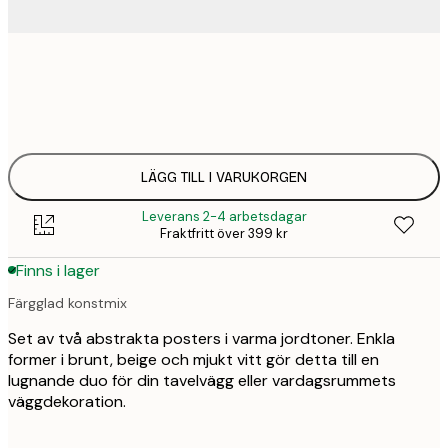
30x40 cm
2
43
50x70 cm
3
69
LÄGG TILL I VARUKORGEN
Leverans 2-4 arbetsdagar
Fraktfritt över 399 kr
Finns i lager
Färgglad konstmix
Set av två abstrakta posters i varma jordtoner. Enkla
former i brunt, beige och mjukt vitt gör detta till en
lugnande duo för din tavelvägg eller vardagsrummets
väggdekoration.