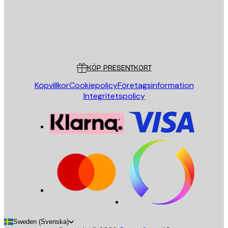
Butik
Poster Store
Kundservice
KÖP PRESENTKORT
Köpvillkor
Cookiepolicy
Företagsinformation
Integritetspolicy
Sweden (Svenska)