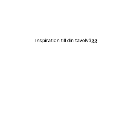
Outlet
me Poster
Sanddyner på Stranden P
Från 32,40 kr
108 kr
Inspiration till din tavelvägg