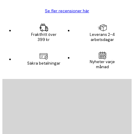
Se fler recensioner här
Fraktfritt över
Leverans 2-4
399 kr
arbetsdagar
Nyheter varje
Säkra betalningar
månad
E-postadress
SKICKA