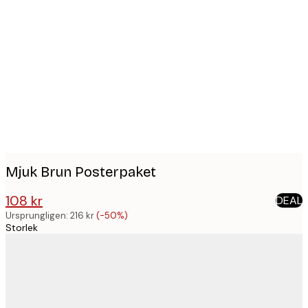
Product
images
Mjuk Brun Posterpaket
108 kr
DEAL
216 kr
Ursprungligen:
216 kr
(-50%)
Storlek