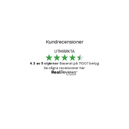
Kundrecensioner
UTMÄRKTA
4.3 av 5 stjärnor
Baserat på 71007 betyg.
Se några recensioner här.
Verifierad köpare
Kundrecensioner
BRA
20 apr.
Björn R