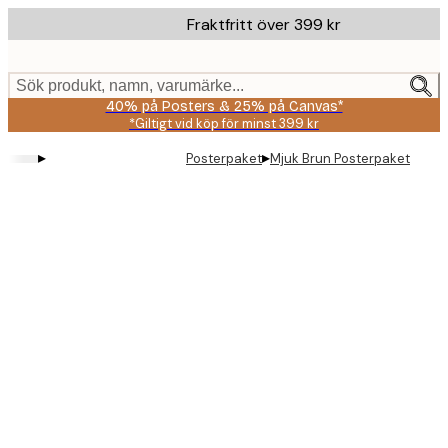
Skip
Fraktfritt över 399 kr
to
main
content.
Sök produkt, namn, varumärke...
40% på Posters & 25% på Canvas*
*Giltigt vid köp för minst 399 kr
▸
▸
Posterpaket
Mjuk Brun Posterpaket