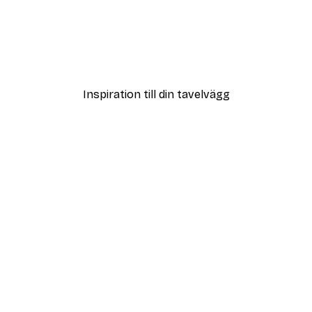
DEAL
Poster
Vägen till Stranden Poste
Från 108 kr
Inspiration till din tavelvägg