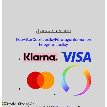
Butik
Poster Store
Kundservice
KÖP PRESENTKORT
Köpvillkor
Cookiepolicy
Företagsinformation
Integritetspolicy
Sweden (Svenska)