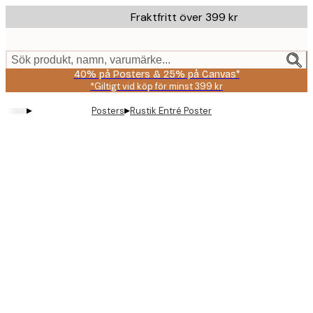
Skip
Fraktfritt över 399 kr
to
main
content.
Sök produkt, namn, varumärke...
40% på Posters & 25% på Canvas*
*Giltigt vid köp för minst 399 kr
▸
▸
Posters
Rustik Entré Poster