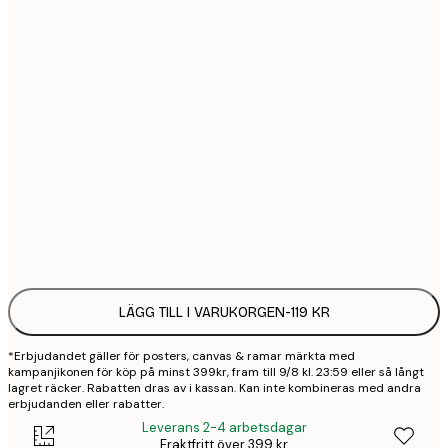
21x30 cm
1
30x40 cm
2
50x70 cm
3
70x100 cm
4
Frame
options
LÄGG TILL I VARUKORGEN
-
119 KR
*Erbjudandet gäller för posters, canvas & ramar märkta med
kampanjikonen för köp på minst 399kr, fram till 9/8 kl. 23:59 eller så långt
lagret räcker. Rabatten dras av i kassan. Kan inte kombineras med andra
erbjudanden eller rabatter.
Leverans 2-4 arbetsdagar
Fraktfritt över 399 kr