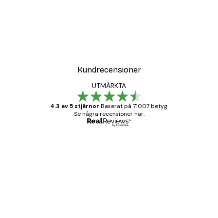
Kundrecensioner
UTMÄRKTA
4.3 av 5 stjärnor
Baserat på 71007 betyg.
Se några recensioner här.
Verifierad köpare
Kundrecensioner
BRA
20 apr.
Björn R