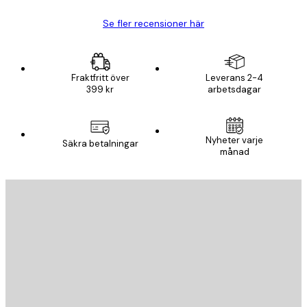
Se fler recensioner här
Fraktfritt över
Leverans 2-4
399 kr
arbetsdagar
Nyheter varje
Säkra betalningar
månad
E-postadress
SKICKA