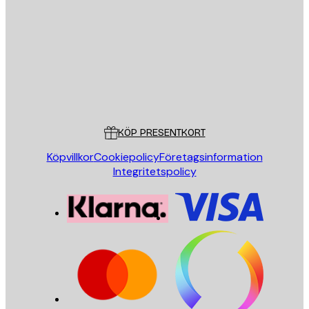
SKICKA
Butik
Poster Store
Kundservice
KÖP PRESENTKORT
Köpvillkor
Cookiepolicy
Företagsinformation
Integritetspolicy