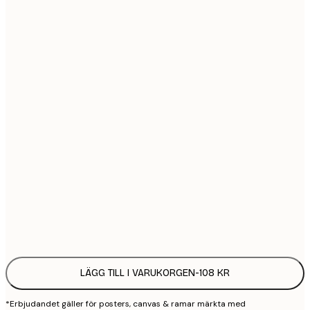
21x30 cm
1
30x40 cm
2
40x50 cm
2
50x70 cm
3
70x100 cm
4
100x150 cm
9
Frame
options
LÄGG TILL I VARUKORGEN
-
108 KR
*Erbjudandet gäller för posters, canvas & ramar märkta med