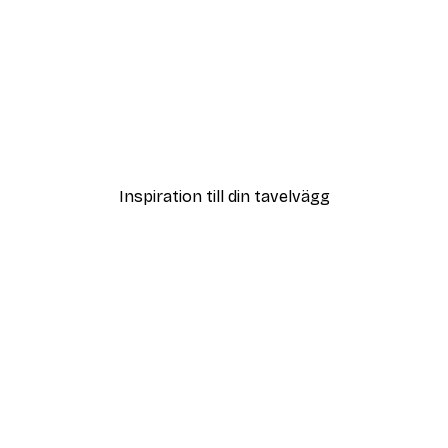
DEAL
Dimmig Soluppgång Post
Från 108 kr
Inspiration till din tavelvägg