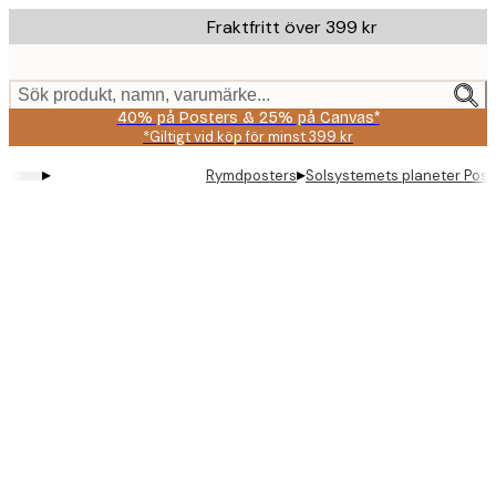
Skip
Fraktfritt över 399 kr
to
main
content.
Sök produkt, namn, varumärke...
40% på Posters & 25% på Canvas*
*Giltigt vid köp för minst 399 kr
▸
▸
Rymdposters
Solsystemets planeter Post