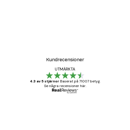
Kundrecensioner
UTMÄRKTA
4.3 av 5 stjärnor
Baserat på 71007 betyg.
Se några recensioner här.
Verifierad köpare
Kundrecensioner
BRA