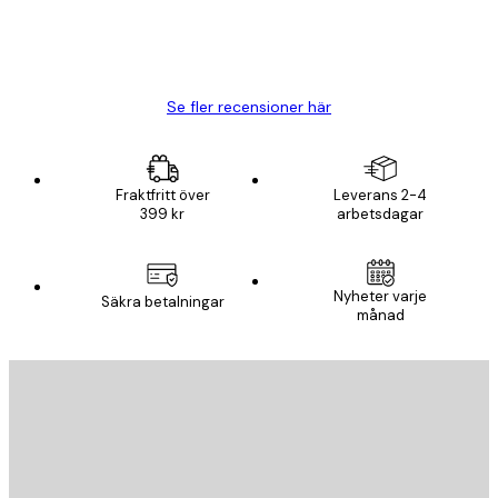
20 apr.
Björn R
Se fler recensioner här
Fraktfritt över
Leverans 2-4
399 kr
arbetsdagar
Nyheter varje
Säkra betalningar
månad
E-postadress