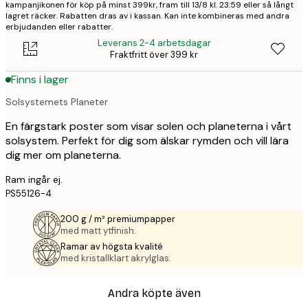
kampanjikonen för köp på minst 399kr, fram till 13/8 kl. 23:59 eller så långt
lagret räcker. Rabatten dras av i kassan. Kan inte kombineras med andra
erbjudanden eller rabatter.
Leverans 2-4 arbetsdagar
Fraktfritt över 399 kr
Finns i lager
Solsystemets Planeter
En färgstark poster som visar solen och planeterna i vårt
solsystem. Perfekt för dig som älskar rymden och vill lära
dig mer om planeterna.
Ram ingår ej.
PS55126-4
200 g / m² premiumpapper
med matt ytfinish.
Ramar av högsta kvalité
med kristallklart akrylglas.
Andra köpte även