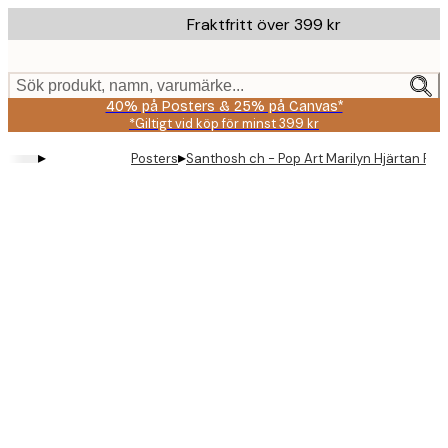
Skip
Fraktfritt över 399 kr
to
main
content.
Sök produkt, namn, varumärke...
40% på Posters & 25% på Canvas*
*Giltigt vid köp för minst 399 kr
▸
▸
Posters
Santhosh ch - Pop Art Marilyn Hjärtan Pos