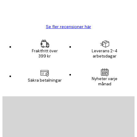
20 apr.
Björn R
Se fler recensioner här
Fraktfritt över
Leverans 2-4
399 kr
arbetsdagar
Nyheter varje
Säkra betalningar
månad
E-postadress