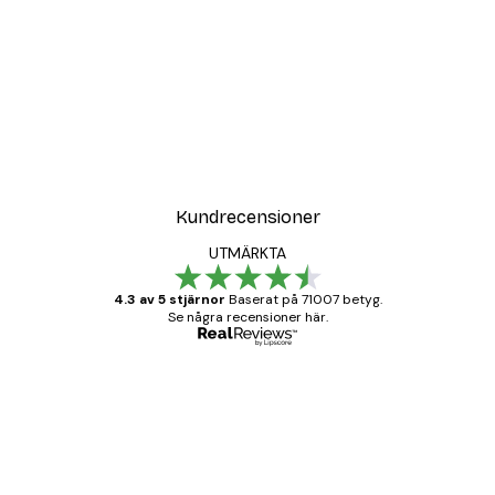
DEAL
ter
Strandgräs Poster
Från 108 kr
Kundrecensioner
UTMÄRKTA
4.3 av 5 stjärnor
Baserat på 71007 betyg.
Se några recensioner här.
Verifierad köpare
Kundrecensioner
BRA