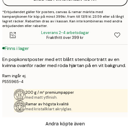
*Erbjudandet gäller för posters, canvas & ramar märkta med
kampanjikonen för köp på minst 399kr, fram till 13/8 kl. 23:59 eller så långt
lagret räcker. Rabatten dras av i kassan. Kan inte kombineras med andra
erbjudanden eller rabatter.
Leverans 2-4 arbetsdagar
Fraktfritt över 399 kr
Finns i lager
En popkonstposter med ett blått stencilporträtt av en
kvinna ovanför rader med röda hjärtan på en vit bakgrund.
Ram ingår ej.
PS55965-4
200 g / m² premiumpapper
med matt ytfinish.
Ramar av högsta kvalité
med kristallklart akrylglas.
Andra köpte även