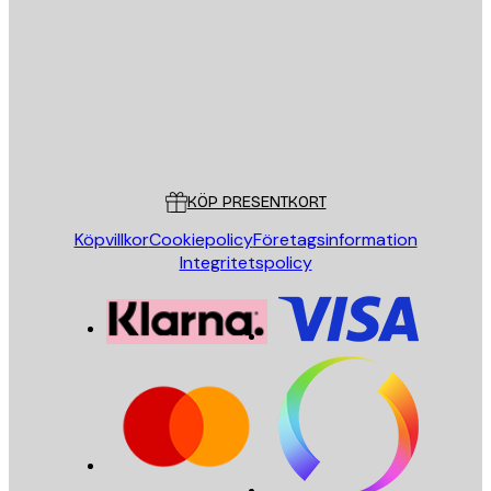
SKICKA
Butik
Poster Store
Kundservice
KÖP PRESENTKORT
Köpvillkor
Cookiepolicy
Företagsinformation
Integritetspolicy