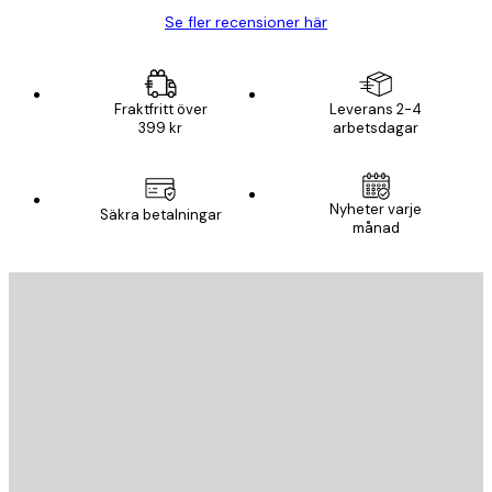
Se fler recensioner här
Fraktfritt över
Leverans 2-4
399 kr
arbetsdagar
Nyheter varje
Säkra betalningar
månad
E-postadress
SKICKA