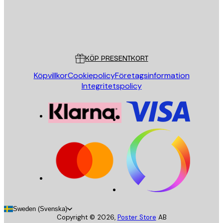
Butik
Poster Store
Kundservice
KÖP PRESENTKORT
Köpvillkor
Cookiepolicy
Företagsinformation
Integritetspolicy
Sweden (Svenska)
Copyright ©
2026
,
Poster Store
AB