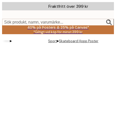
Skip
Fraktfritt över 399 kr
to
main
content.
Sök produkt, namn, varumärke...
40% på Posters & 25% på Canvas*
*Giltigt vid köp för minst 399 kr
▸
▸
Sport
Skateboard Hopp Poster