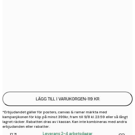
21x30 cm
1
30x40 cm
2
40x50 cm
2
50x70 cm
3
70x100 cm
4
Frame
options
LÄGG TILL I VARUKORGEN
-
119 KR
*Erbjudandet gäller för posters, canvas & ramar märkta med
kampanjikonen för köp på minst 399kr, fram till 9/8 kl. 23:59 eller så långt
lagret räcker. Rabatten dras av i kassan. Kan inte kombineras med andra
erbjudanden eller rabatter.
Leverans 2-4 arbetsdagar