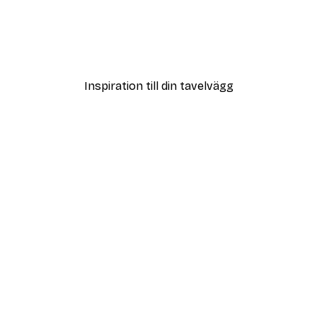
DEAL
Poster
Vägen till Stranden Poste
Från 108 kr
Inspiration till din tavelvägg