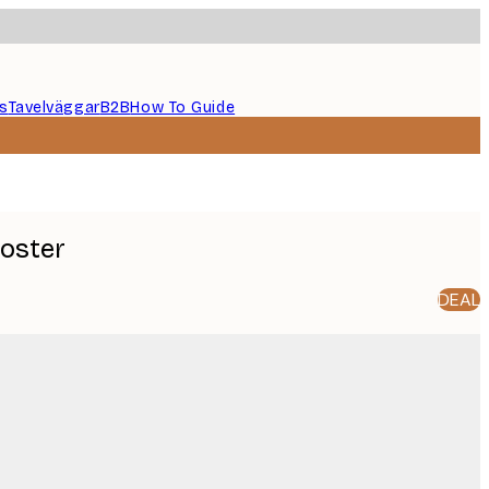
s
Tavelväggar
B2B
How To Guide
Poster
DEAL