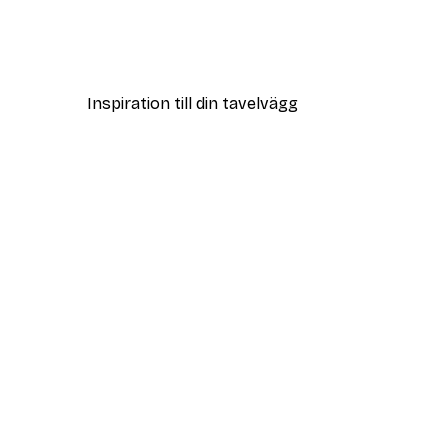
Persikoblommor Poster
Från 108 kr
Inspiration till din tavelvägg