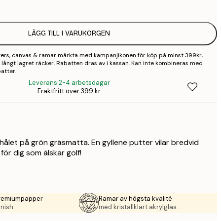
LÄGG TILL I VARUKORGEN
sters, canvas & ramar märkta med kampanjikonen för köp på minst 399kr,
 så långt lagret räcker. Rabatten dras av i kassan. Kan inte kombineras med
atter.
Leverans 2-4 arbetsdagar
Fraktfritt över 399 kr
a hålet på grön gräsmatta. En gyllene putter vilar bredvid
för dig som älskar golf!
premiumpapper
Ramar av högsta kvalité
nish.
med kristallklart akrylglas.