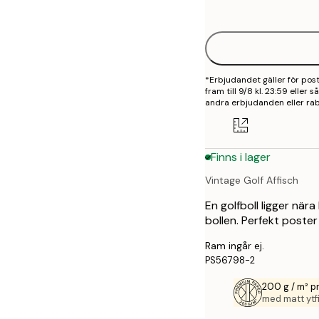
options
*Erbjudandet gäller för po
fram till 9/8 kl. 23:59 eller
andra erbjudanden eller rab
Finns i lager
Vintage Golf Affisch
En golfboll ligger när
bollen. Perfekt poster 
Ram ingår ej.
PS56798-2
200 g / m² 
med matt ytfi