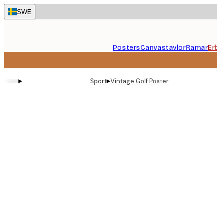
Skip
SWE
to
main
content.
Posters
Canvastavlor
Ramar
Er
▸
▸
Sport
Vintage Golf Poster