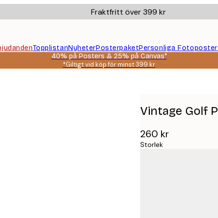
Fraktfritt över 399 kr
bjudanden
Topplistan
Nyheter
Posterpaket
Personliga Fotoposter
40% på Posters & 25% på Canvas*
*Giltigt vid köp för minst 399 kr
Vintage Golf 
260 kr
Storlek