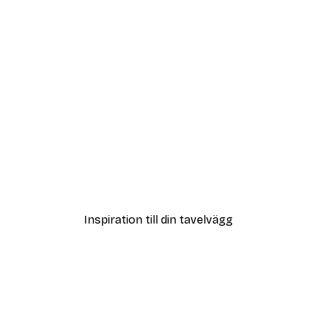
DEAL
mmiga Tower Bridge Poster
Music Poster
Från 108 kr
Inspiration till din tavelvägg