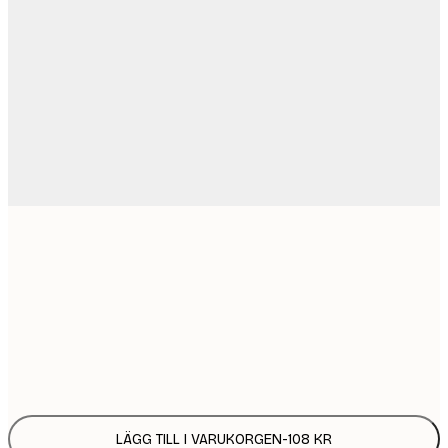
21x30 cm
1
30x40 cm
2
Frame
options
LÄGG TILL I VARUKORGEN
-
108 KR