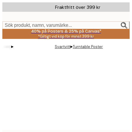
Skip
Fraktfritt över 399 kr
to
main
content.
Sök produkt, namn, varumärke...
40% på Posters & 25% på Canvas*
*Giltigt vid köp för minst 399 kr
▸
▸
Svartvitt
Turntable Poster
Product
images