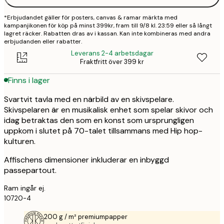
*Erbjudandet gäller för posters, canvas & ramar märkta med
kampanjikonen för köp på minst 399kr, fram till 9/8 kl. 23:59 eller så långt
lagret räcker. Rabatten dras av i kassan. Kan inte kombineras med andra
erbjudanden eller rabatter.
Leverans 2-4 arbetsdagar
Fraktfritt över 399 kr
Finns i lager
Svartvit tavla med en närbild av en skivspelare.
Skivspelaren är en musikalisk enhet som spelar skivor och
idag betraktas den som en konst som ursprungligen
uppkom i slutet på 70-talet tillsammans med Hip hop-
kulturen.
Affischens dimensioner inkluderar en inbyggd
passepartout.
Ram ingår ej.
10720-4
200 g / m² premiumpapper