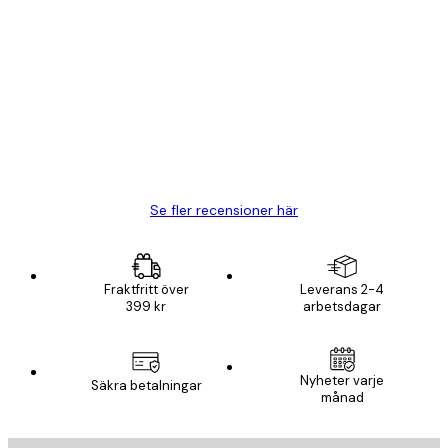
Verifierad köpare
Kundrecensioner
BRA
20 apr.
Björn R
Se fler recensioner här
Fraktfritt över
Leverans 2-4
399 kr
arbetsdagar
Nyheter varje
Säkra betalningar
månad