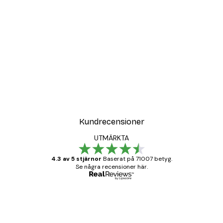
Kundrecensioner
UTMÄRKTA
4.3 av 5 stjärnor
Baserat på 71007 betyg.
Se några recensioner här.
Verifierad köpare
Kundrecensioner
BRA