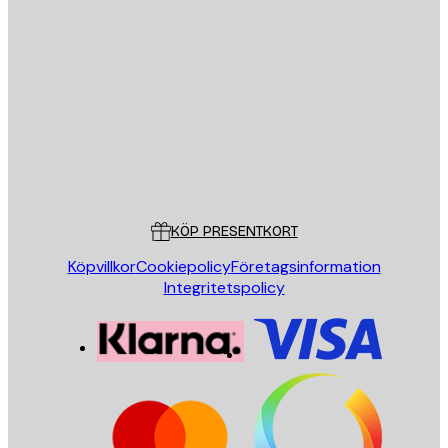
E-postadress
SKICKA
Butik
Poster Store
Kundservice
KÖP PRESENTKORT
Köpvillkor
Cookiepolicy
Företagsinformation
Integritetspolicy