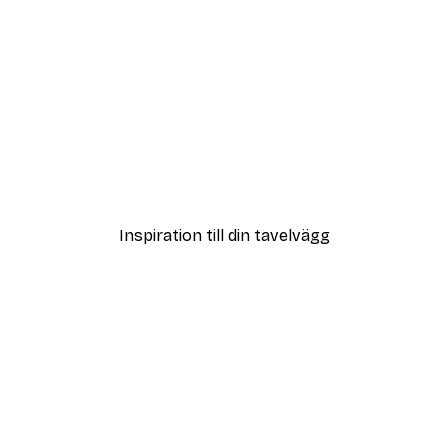
DEAL
ter
Strandgräs Poster
Från 108 kr
Inspiration till din tavelvägg