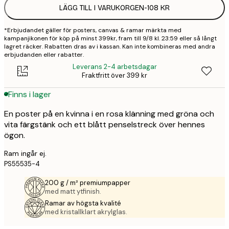
LÄGG TILL I VARUKORGEN
-
108 KR
*Erbjudandet gäller för posters, canvas & ramar märkta med
kampanjikonen för köp på minst 399kr, fram till 9/8 kl. 23:59 eller så långt
lagret räcker. Rabatten dras av i kassan. Kan inte kombineras med andra
erbjudanden eller rabatter.
Leverans 2-4 arbetsdagar
Fraktfritt över 399 kr
Finns i lager
En poster på en kvinna i en rosa klänning med gröna och
vita färgstänk och ett blått penselstreck över hennes
ögon.
Ram ingår ej.
PS55535-4
200 g / m² premiumpapper
med matt ytfinish.
Ramar av högsta kvalité
med kristallklart akrylglas.