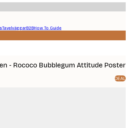
s
Tavelväggar
B2B
How To Guide
en - Rococo Bubblegum Attitude Poster
DEAL