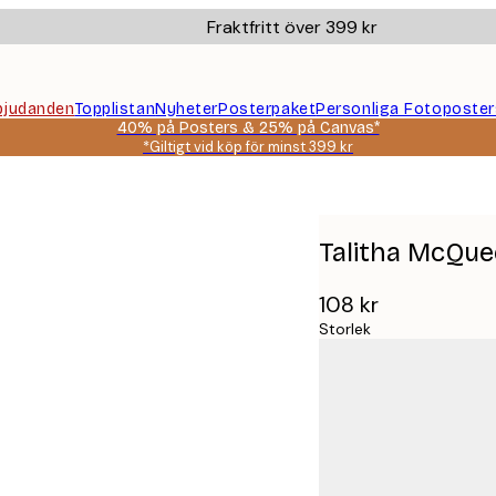
Fraktfritt över 399 kr
bjudanden
Topplistan
Nyheter
Posterpaket
Personliga Fotoposter
40% på Posters & 25% på Canvas*
*Giltigt vid köp för minst 399 kr
itude Poster
Talitha McQue
108 kr
Storlek