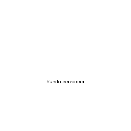
DEAL
Vägen till Stranden Poster
Från 108 kr
Kundrecensioner