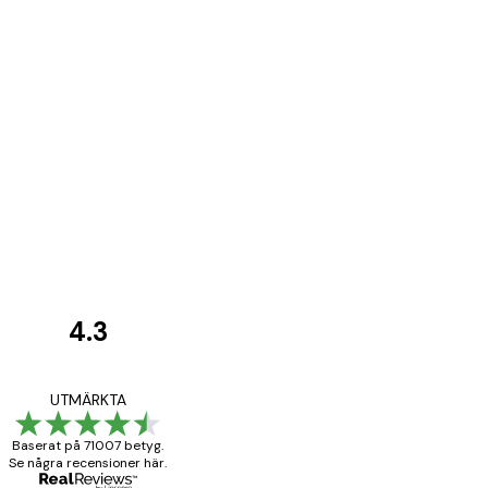
4.3
Kundrecensioner
BRA
UTMÄRKTA
Baserat på 71007 betyg.
Se några recensioner här.
20 apr.