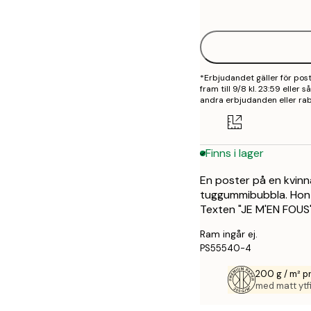
options
30x40 cm
50x70 cm
*Erbjudandet gäller för po
70x100 cm
fram till 9/8 kl. 23:59 eller
andra erbjudanden eller rab
100x150 cm
Finns i lager
En poster på en kvinn
tuggummibubbla. Hon 
Texten "JE M'EN FOUS" 
Ram ingår ej.
PS55540-4
200 g / m² 
med matt ytfi