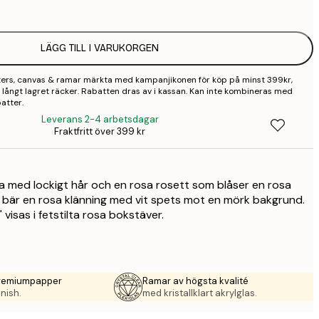
2
LÄGG TILL I VARUKORGEN
3
sters, canvas & ramar märkta med kampanjikonen för köp på minst 399kr,
4
 så långt lagret räcker. Rabatten dras av i kassan. Kan inte kombineras med
atter.
9
Leverans 2-4 arbetsdagar
Fraktfritt över 399 kr
a med lockigt hår och en rosa rosett som blåser en rosa
bär en rosa klänning med vit spets mot en mörk bakgrund.
visas i fetstilta rosa bokstäver.
premiumpapper
Ramar av högsta kvalité
nish.
med kristallklart akrylglas.