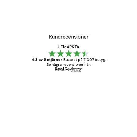
Kundrecensioner
UTMÄRKTA
4.3 av 5 stjärnor
Baserat på 71007 betyg.
Se några recensioner här.
Verifierad köpare
Kundrecensioner
BRA
20 apr.
Björn R