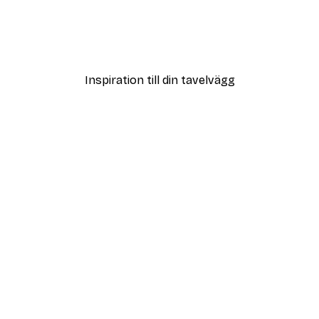
kreativ blomkonstnär Poster
Positano Citroner Poster
Från 108 kr
Inspiration till din tavelvägg