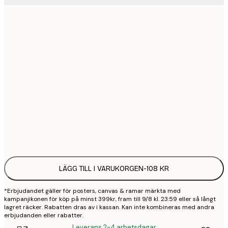
21x30 cm
1
30x40 cm
2
50x70 cm
3
70x100 cm
4
Frame
options
LÄGG TILL I VARUKORGEN
-
108 KR
*Erbjudandet gäller för posters, canvas & ramar märkta med
kampanjikonen för köp på minst 399kr, fram till 9/8 kl. 23:59 eller så långt
lagret räcker. Rabatten dras av i kassan. Kan inte kombineras med andra
erbjudanden eller rabatter.
Leverans 2-4 arbetsdagar