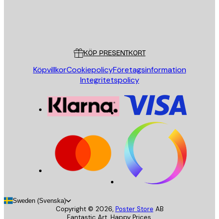
Butik
Poster Store
Kundservice
KÖP PRESENTKORT
Köpvillkor
Cookiepolicy
Företagsinformation
Integritetspolicy
Sweden (Svenska)
Copyright ©
2026
,
Poster Store
AB
Fantastic Art. Happy Prices.