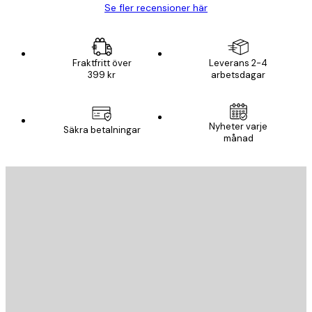
Se fler recensioner här
Fraktfritt över
Leverans 2-4
399 kr
arbetsdagar
Nyheter varje
Säkra betalningar
månad
E-postadress
SKICKA