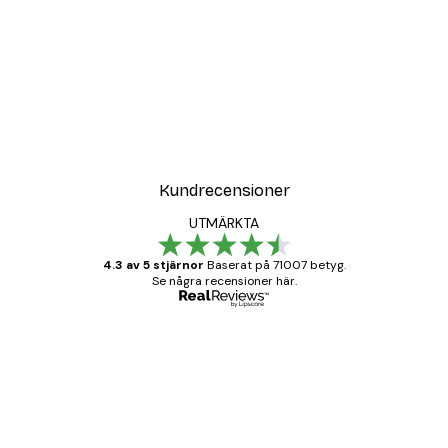
Kundrecensioner
UTMÄRKTA
4.3 av 5 stjärnor
Baserat på 71007 betyg.
Se några recensioner här.
Verifierad köpare
Kundrecensioner
BRA