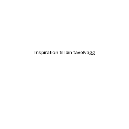
DEAL
ter
Från 108 kr
Inspiration till din tavelvägg