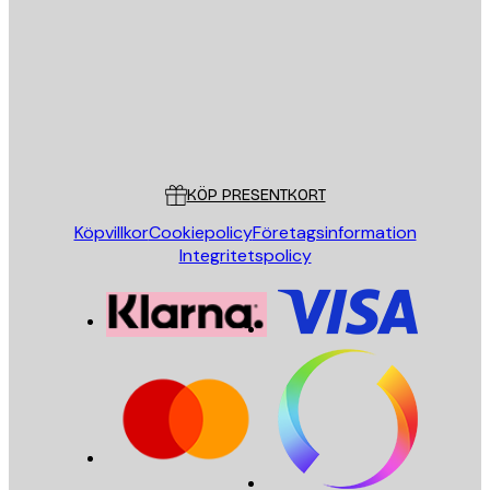
SKICKA
Butik
Poster Store
Kundservice
KÖP PRESENTKORT
Köpvillkor
Cookiepolicy
Företagsinformation
Integritetspolicy