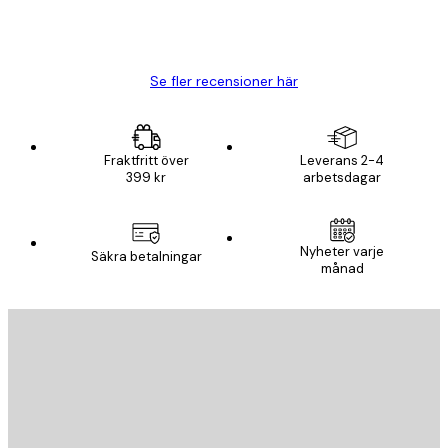
20 apr.
Björn R
Se fler recensioner här
Fraktfritt över
Leverans 2-4
399 kr
arbetsdagar
Nyheter varje
Säkra betalningar
månad
E-postadress