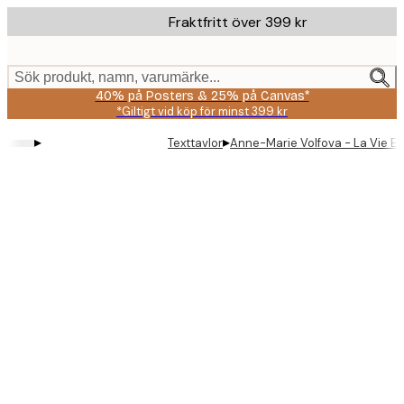
Skip
Fraktfritt över 399 kr
to
main
content.
Sök produkt, namn, varumärke...
40% på Posters & 25% på Canvas*
*Giltigt vid köp för minst 399 kr
▸
▸
Texttavlor
Anne-Marie Volfova - La Vie Est