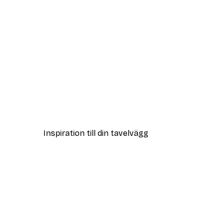
Outlet
Dimmig horisont poster
Från 32,40 kr
108 kr
Inspiration till din tavelvägg