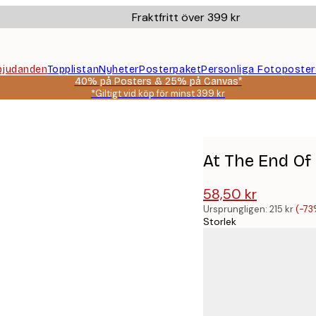
Fraktfritt över 399 kr
bjudanden
Topplistan
Nyheter
Posterpaket
Personliga Fotoposter
40% på Posters & 25% på Canvas*
*Giltigt vid köp för minst 399 kr
At The End Of
58,50 kr
215 kr
Ursprungligen:
215 kr
(-73
Storlek