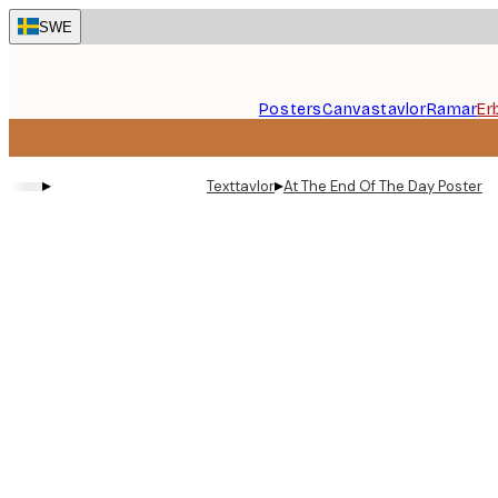
Skip
SWE
to
main
content.
Posters
Canvastavlor
Ramar
Er
▸
▸
Texttavlor
At The End Of The Day Poster