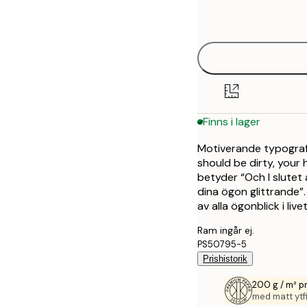
21x30 cm
options
30x40 cm
50x70 cm
Finns i lager
Motiverande typograf
should be dirty, your 
betyder “Och I slutet 
dina ögon glittrande”.
av alla ögonblick i livet
Ram ingår ej.
PS50795-5
Prishistorik
200 g / m² 
med matt ytfi