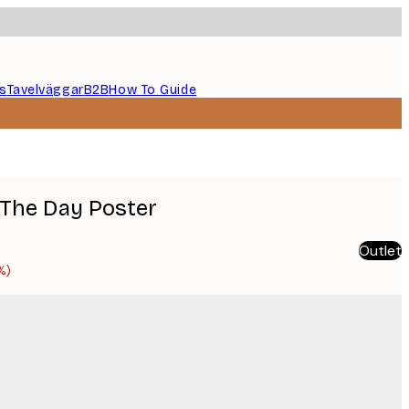
s
Tavelväggar
B2B
How To Guide
 The Day Poster
Outlet
%)