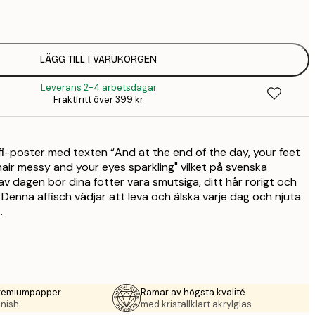
32,
58,
215 
LÄGG TILL I VARUKORGEN
94,
347 
Leverans 2-4 arbetsdagar
Fraktfritt över 399 kr
i-poster med texten “And at the end of the day, your feet
hair messy and your eyes sparkling" vilket på svenska
av dagen bör dina fötter vara smutsiga, ditt hår rörigt och
 Denna affisch vädjar att leva och älska varje dag och njuta
.
premiumpapper
Ramar av högsta kvalité
nish.
med kristallklart akrylglas.