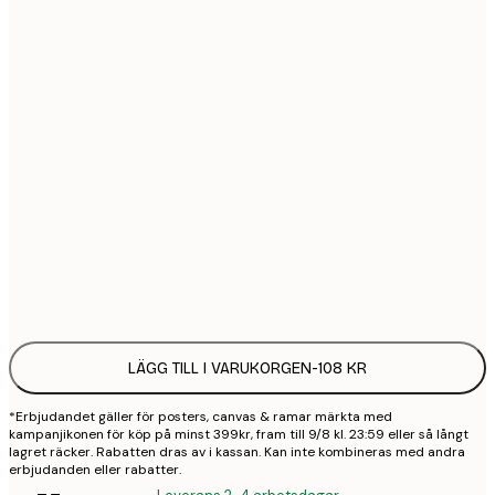
21x30 cm
1
30x40 cm
2
50x70 cm
3
70x100 cm
4
100x150 cm
9
Frame
options
LÄGG TILL I VARUKORGEN
-
108 KR
*Erbjudandet gäller för posters, canvas & ramar märkta med
kampanjikonen för köp på minst 399kr, fram till 9/8 kl. 23:59 eller så långt
lagret räcker. Rabatten dras av i kassan. Kan inte kombineras med andra
erbjudanden eller rabatter.