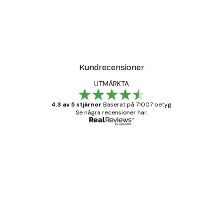
DEAL
Leopard Poster
Från 215 kr
Kundrecensioner
UTMÄRKTA
4.3 av 5 stjärnor
Baserat på 71007 betyg.
Se några recensioner här.
Verifierad köpare
Kundrecensioner
BRA
20 apr.
Björn R