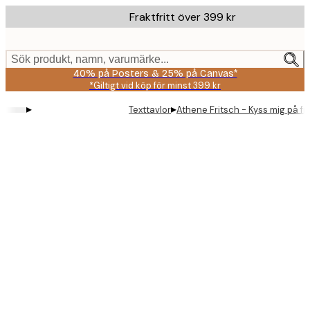
Skip
Fraktfritt över 399 kr
to
main
content.
Sök produkt, namn, varumärke...
40% på Posters & 25% på Canvas*
*Giltigt vid köp för minst 399 kr
▸
▸
Texttavlor
Athene Fritsch - Kyss mig på f