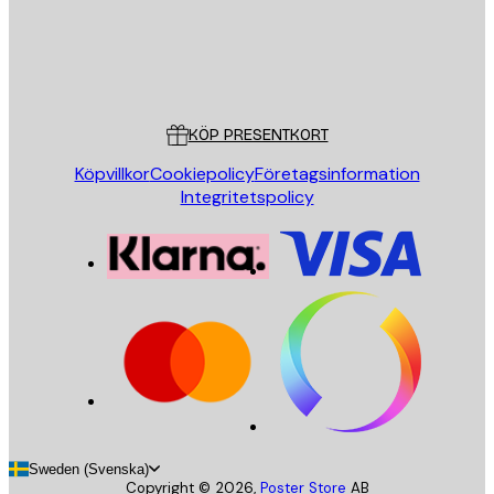
Butik
Poster Store
Kundservice
KÖP PRESENTKORT
Köpvillkor
Cookiepolicy
Företagsinformation
Integritetspolicy
Sweden (Svenska)
Copyright ©
2026
,
Poster Store
AB