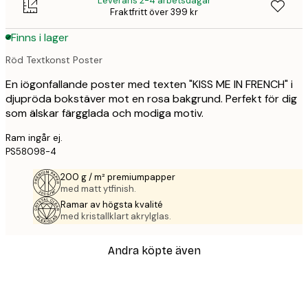
Leverans 2-4 arbetsdagar
Fraktfritt över 399 kr
Finns i lager
Röd Textkonst Poster
En iögonfallande poster med texten "KISS ME IN FRENCH" i
djupröda bokstäver mot en rosa bakgrund. Perfekt för dig
som älskar färgglada och modiga motiv.
Ram ingår ej.
PS58098-4
200 g / m² premiumpapper
med matt ytfinish.
Ramar av högsta kvalité
med kristallklart akrylglas.
Andra köpte även