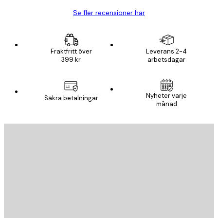
Se fler recensioner här
Fraktfritt över
Leverans 2-4
399 kr
arbetsdagar
Nyheter varje
Säkra betalningar
månad
E-postadress
SKICKA