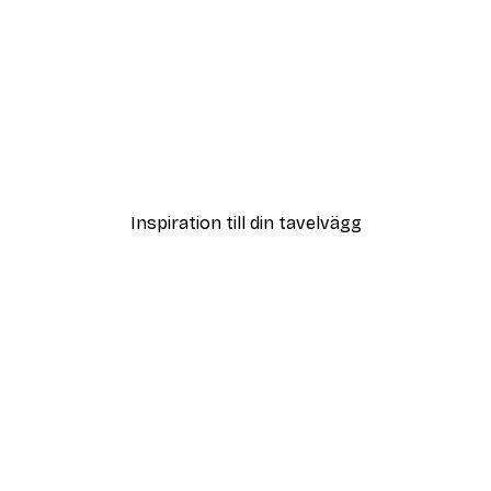
DEAL
Poster
Vägen till Stranden Poste
Från 108 kr
Inspiration till din tavelvägg