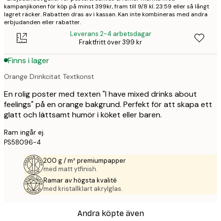
kampanjikonen för köp på minst 399kr, fram till 9/8 kl. 23:59 eller så långt
lagret räcker. Rabatten dras av i kassan. Kan inte kombineras med andra
erbjudanden eller rabatter.
Leverans 2-4 arbetsdagar
Fraktfritt över 399 kr
Finns i lager
Orange Drinkcitat Textkonst
En rolig poster med texten "I have mixed drinks about
feelings" på en orange bakgrund. Perfekt för att skapa ett
glatt och lättsamt humör i köket eller baren.
Ram ingår ej.
PS58096-4
200 g / m² premiumpapper
med matt ytfinish.
Ramar av högsta kvalité
med kristallklart akrylglas.
Andra köpte även