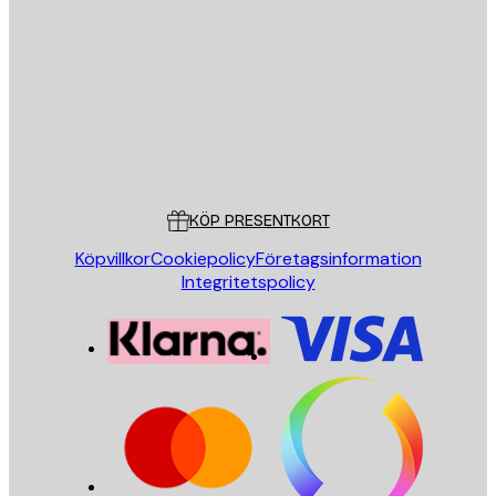
E-postadress
SKICKA
Butik
Poster Store
Kundservice
KÖP PRESENTKORT
Köpvillkor
Cookiepolicy
Företagsinformation
Integritetspolicy