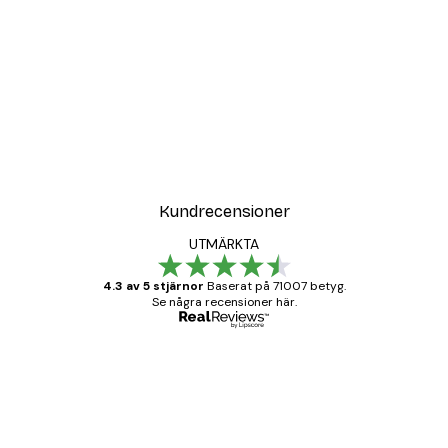
Kundrecensioner
UTMÄRKTA
4.3 av 5 stjärnor
Baserat på 71007 betyg.
Se några recensioner här.
Verifierad köpare
Kundrecensioner
BRA