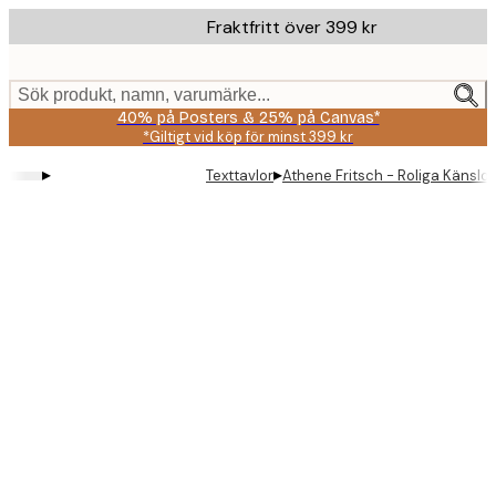
Skip
Fraktfritt över 399 kr
to
main
content.
Sök produkt, namn, varumärke...
40% på Posters & 25% på Canvas*
*Giltigt vid köp för minst 399 kr
▸
▸
Texttavlor
Athene Fritsch - Roliga Känslor