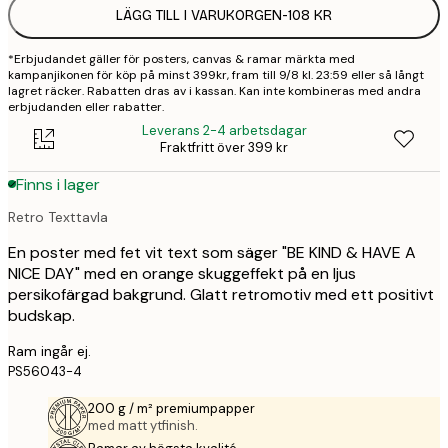
LÄGG TILL I VARUKORGEN
-
108 KR
*Erbjudandet gäller för posters, canvas & ramar märkta med
kampanjikonen för köp på minst 399kr, fram till 9/8 kl. 23:59 eller så långt
lagret räcker. Rabatten dras av i kassan. Kan inte kombineras med andra
erbjudanden eller rabatter.
Leverans 2-4 arbetsdagar
Fraktfritt över 399 kr
Finns i lager
Retro Texttavla
En poster med fet vit text som säger "BE KIND & HAVE A
NICE DAY" med en orange skuggeffekt på en ljus
persikofärgad bakgrund. Glatt retromotiv med ett positivt
budskap.
Ram ingår ej.
PS56043-4
200 g / m² premiumpapper
med matt ytfinish.