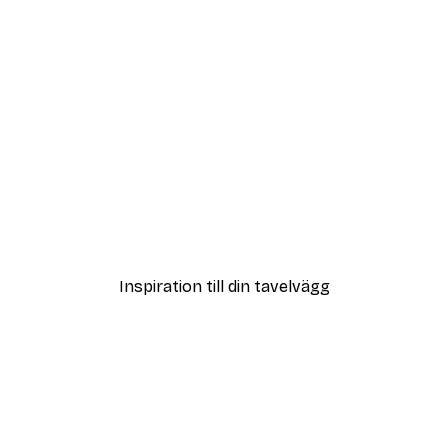
DEAL
ter
Vägen till Stranden Poste
Från 108 kr
Inspiration till din tavelvägg