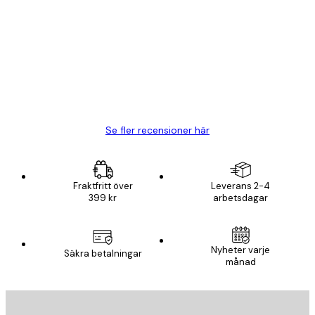
Kundrecensioner
BRA
20 apr.
Björn R
Se fler recensioner här
Fraktfritt över
Leverans 2-4
399 kr
arbetsdagar
Nyheter varje
Säkra betalningar
månad