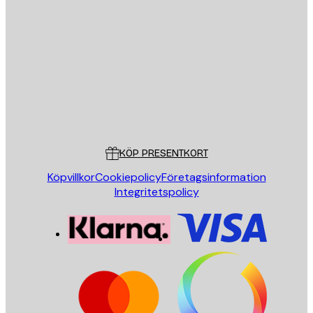
E-postadress
SKICKA
Butik
Poster Store
Kundservice
KÖP PRESENTKORT
Köpvillkor
Cookiepolicy
Företagsinformation
Integritetspolicy