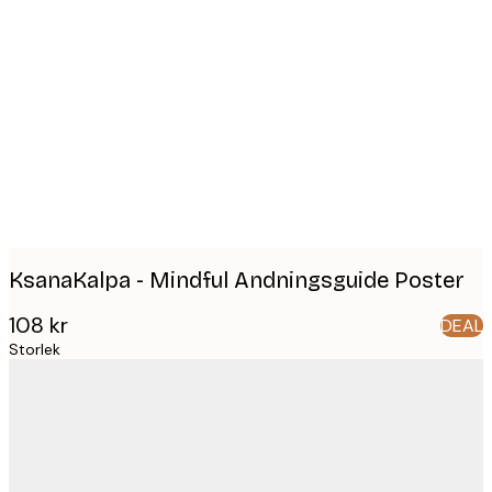
Product
images
KsanaKalpa - Mindful Andningsguide Poster
108 kr
DEAL
Storlek