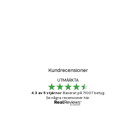
Kundrecensioner
UTMÄRKTA
4.3 av 5 stjärnor
Baserat på 71007 betyg.
Se några recensioner här.
Verifierad köpare
Kundrecensioner
BRA