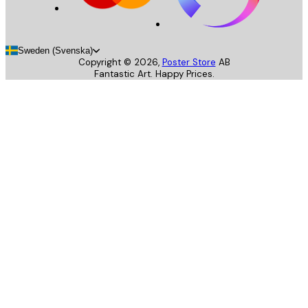
Sweden (Svenska)
Copyright ©
2026
,
Poster Store
AB
Fantastic Art. Happy Prices.