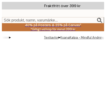
Skip
Fraktfritt över 399 kr
to
main
content.
Sök produkt, namn, varumärke...
40% på Posters & 25% på Canvas*
*Giltigt vid köp för minst 399 kr
▸
▸
Texttavlor
KsanaKalpa - Mindful Andnings