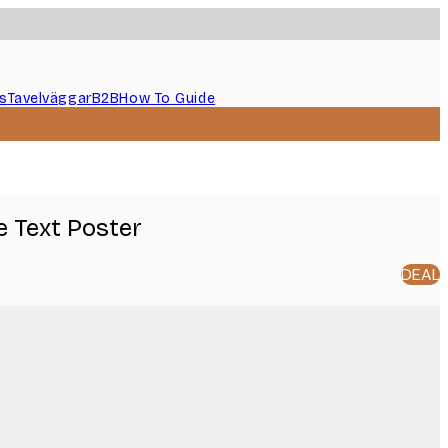
s
Tavelväggar
B2B
How To Guide
le Text Poster
DEAL