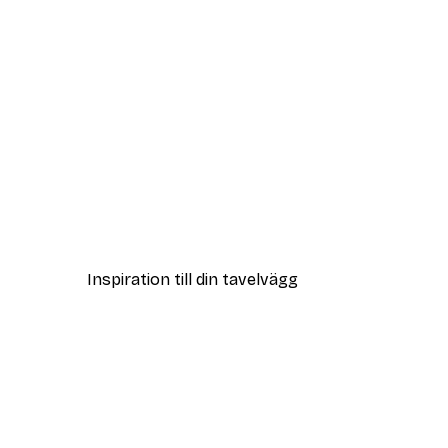
DEAL
Flower Cactus Poster
Från 108 kr
Inspiration till din tavelvägg