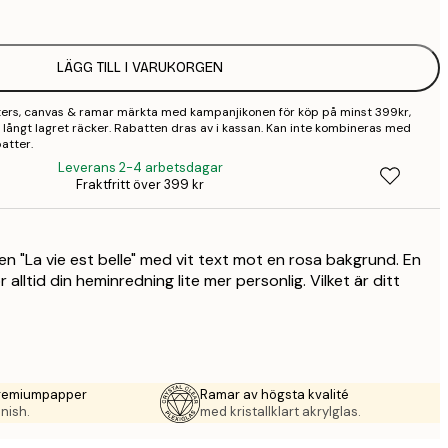
2
LÄGG TILL I VARUKORGEN
3
sters, canvas & ramar märkta med kampanjikonen för köp på minst 399kr,
 så långt lagret räcker. Rabatten dras av i kassan. Kan inte kombineras med
atter.
Leverans 2-4 arbetsdagar
Fraktfritt över 399 kr
n "La vie est belle" med vit text mot en rosa bakgrund. En
alltid din heminredning lite mer personlig. Vilket är ditt
premiumpapper
Ramar av högsta kvalité
nish.
med kristallklart akrylglas.