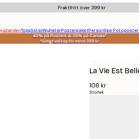
Fraktfritt över 399 kr
bjudanden
Topplistan
Nyheter
Posterpaket
Personliga Fotoposter
40% på Posters & 25% på Canvas*
*Giltigt vid köp för minst 399 kr
La Vie Est Bel
108 kr
Storlek