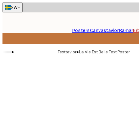
Skip
SWE
to
main
content.
Posters
Canvastavlor
Ramar
Er
▸
▸
Texttavlor
La Vie Est Belle Text Poster