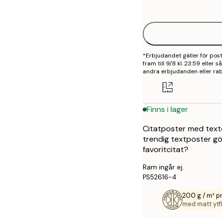
options
30x40 cm
50x70 cm
*Erbjudandet gäller för po
fram till 9/8 kl. 23:59 eller
andra erbjudanden eller rab
Finns i lager
Citatposter med texte
trendig textposter gör 
favoritcitat?
Ram ingår ej.
PS52616-4
200 g / m² 
med matt ytfi