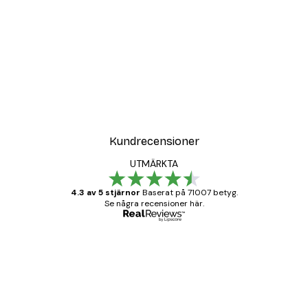
Kundrecensioner
UTMÄRKTA
4.3 av 5 stjärnor
Baserat på 71007 betyg.
Se några recensioner här.
Verifierad köpare
Kundrecensioner
BRA