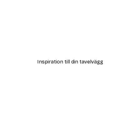
DEAL
 - Kvinna i Pool Poster
Frida Konst Poster
Från 65 kr
Inspiration till din tavelvägg