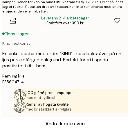
kampanjikonen för köp på minst 399kr, fram till 9/8 kl. 23:59 eller så långt
lagret räcker. Rabatten dras av i kassan. Kan inte kombineras med andra
erbjudanden eller rabatter.
Leverans 2-4 arbetsdagar
Fraktfritt över 399 kr
Finns i lager
Kind Textkonst
En enkel poster med ordet "KIND" i rosa bokstäver på en
ljus persikofärgad bakgrund. Perfekt för att sprida
positivitet i ditt hem.
Ram ingår ej.
PS56047-4
200 g / m² premiumpapper
med matt ytfinish.
Ramar av högsta kvalité
med kristallklart akrylglas.
Andra köpte även