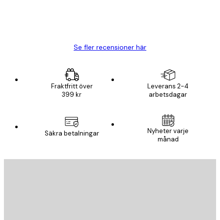
20 apr.
Björn R
Se fler recensioner här
Fraktfritt över
Leverans 2-4
399 kr
arbetsdagar
Nyheter varje
Säkra betalningar
månad
E-postadress