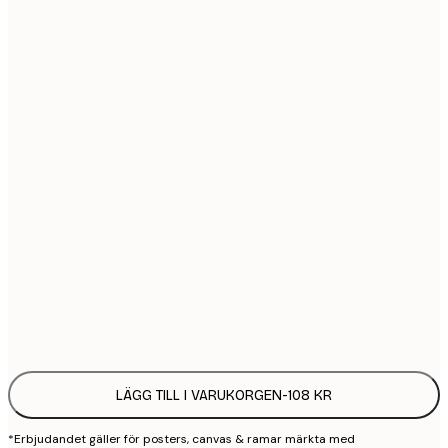
21x30 cm
1
30x40 cm
2
40x50 cm
2
50x70 cm
3
70x100 cm
4
100x150 cm
9
Frame
options
LÄGG TILL I VARUKORGEN
-
108 KR
*Erbjudandet gäller för posters, canvas & ramar märkta med