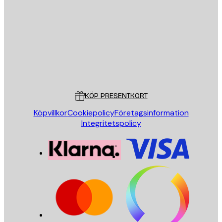
SKICKA
Butik
Poster Store
Kundservice
KÖP PRESENTKORT
Köpvillkor
Cookiepolicy
Företagsinformation
Integritetspolicy