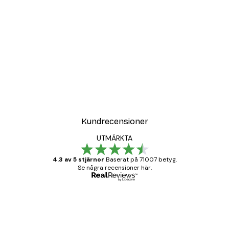
DEAL
ter
Strandgräs Poster
Från 108 kr
Kundrecensioner
UTMÄRKTA
4.3 av 5 stjärnor
Baserat på 71007 betyg.
Se några recensioner här.
Verifierad köpare
Kundrecensioner
BRA