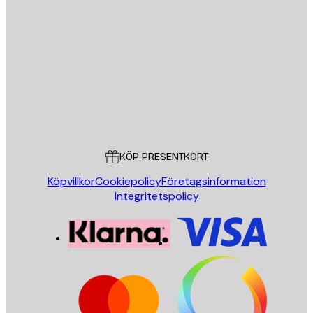
E-postadress
SKICKA
Butik
Poster Store
Kundservice
KÖP PRESENTKORT
Köpvillkor
Cookiepolicy
Företagsinformation
Integritetspolicy