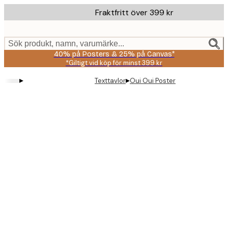
Skip
Fraktfritt över 399 kr
to
main
content.
Sök produkt, namn, varumärke...
40% på Posters & 25% på Canvas*
*Giltigt vid köp för minst 399 kr
▸
▸
Texttavlor
Oui Oui Poster