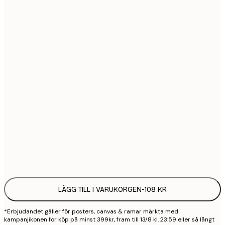
21x30 cm
1
30x40 cm
2
40x50 cm
2
50x70 cm
3
70x100 cm
4
100x150 cm
9
Frame
options
LÄGG TILL I VARUKORGEN
-
108 KR
*Erbjudandet gäller för posters, canvas & ramar märkta med
kampanjikonen för köp på minst 399kr, fram till 13/8 kl. 23:59 eller så långt