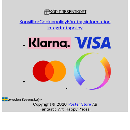
Kundservice
KÖP PRESENTKORT
Köpvillkor
Cookiepolicy
Företagsinformation
Integritetspolicy
Sweden (Svenska)
Copyright ©
2026
,
Poster Store
AB
Fantastic Art. Happy Prices.