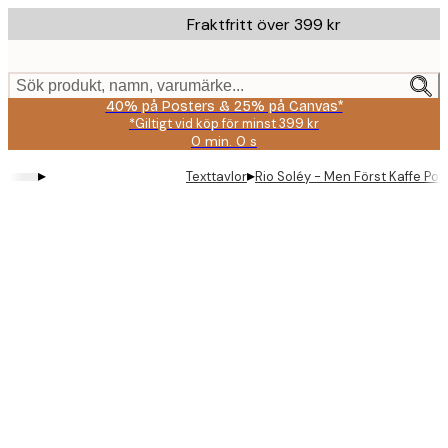
Skip
Fraktfritt över 399 kr
to
main
content.
Sök produkt, namn, varumärke...
40% på Posters & 25% på Canvas*
*Giltigt vid köp för minst 399 kr
0 min.
0 s
Giltig
till
▸
▸
Texttavlor
Rio Soléy - Men Först Kaffe Pos
och
med:
2026-
08-
09