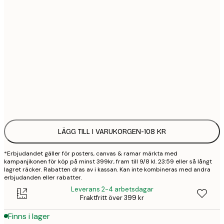
21x30 cm
1
50x70 cm
3
70x100 cm
4
Frame
options
LÄGG TILL I VARUKORGEN
-
108 KR
*Erbjudandet gäller för posters, canvas & ramar märkta med
kampanjikonen för köp på minst 399kr, fram till 9/8 kl. 23:59 eller så långt
lagret räcker. Rabatten dras av i kassan. Kan inte kombineras med andra
erbjudanden eller rabatter.
Leverans 2-4 arbetsdagar
Fraktfritt över 399 kr
Finns i lager