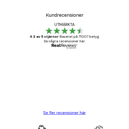
Kundrecensioner
UTMÄRKTA
4.3 av 5 stjärnor
Baserat på 71007 betyg.
Se några recensioner här.
Verifierad köpare
Kundrecensioner
BRA
20 apr.
Björn R
Se fler recensioner här