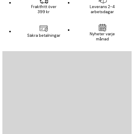
Fraktfritt över
Leverans 2-4
399 kr
arbetsdagar
Nyheter varje
Säkra betalningar
månad
E-postadress
SKICKA
Butik
Poster Store