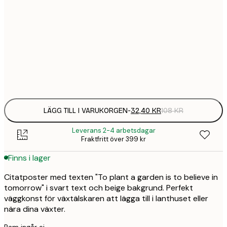
21x30 cm
32,
108 
30x40 cm
58,
215 
Frame
options
LÄGG TILL I VARUKORGEN
-
32,40 KR
108 KR
Leverans 2-4 arbetsdagar
Fraktfritt över 399 kr
Finns i lager
Citatposter med texten "To plant a garden is to believe in
tomorrow" i svart text och beige bakgrund. Perfekt
väggkonst för växtälskaren att lägga till i lanthuset eller
nära dina växter.