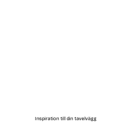
Outlet
Thoughts Poster
Stronger Than Yesterday
Från 32,40 kr
108 kr
Inspiration till din tavelvägg