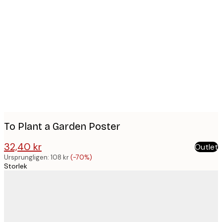
Product
images
To Plant a Garden Poster
32,40 kr
Outlet
108 kr
Ursprungligen:
108 kr
(-70%)
Storlek