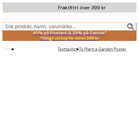
Skip
Fraktfritt över 399 kr
to
main
content.
Sök produkt, namn, varumärke...
40% på Posters & 25% på Canvas*
*Giltigt vid köp för minst 399 kr
▸
▸
Texttavlor
To Plant a Garden Poster