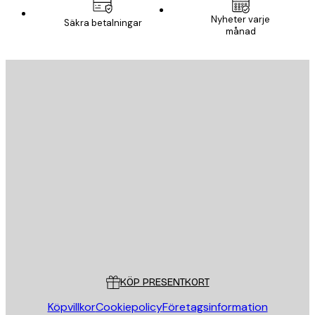
Nyheter varje
Säkra betalningar
månad
E-postadress
SKICKA
Butik
Poster Store
Kundservice
KÖP PRESENTKORT
Köpvillkor
Cookiepolicy
Företagsinformation