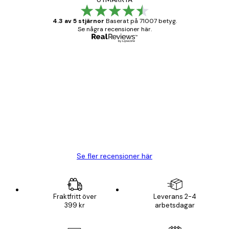
4.3 av 5 stjärnor
Baserat på 71007 betyg.
Se några recensioner här.
Verifierad köpare
Kundrecensioner
BRA
20 apr.
Björn R
Se fler recensioner här
Fraktfritt över
Leverans 2-4
399 kr
arbetsdagar