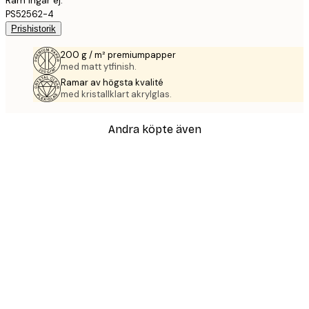
Ram ingår ej.
PS52562-4
Prishistorik
200 g / m² premiumpapper
med matt ytfinish.
Ramar av högsta kvalité
med kristallklart akrylglas.
Andra köpte även