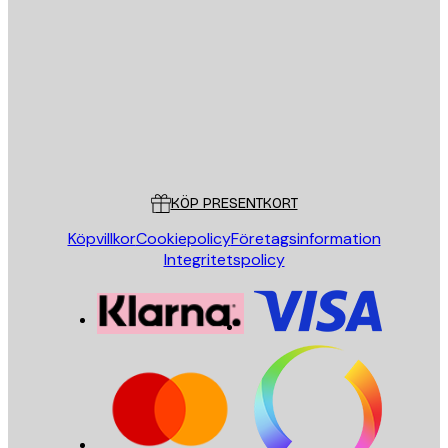
E-postadress
SKICKA
Butik
Poster Store
Kundservice
KÖP PRESENTKORT
Köpvillkor
Cookiepolicy
Företagsinformation
Integritetspolicy