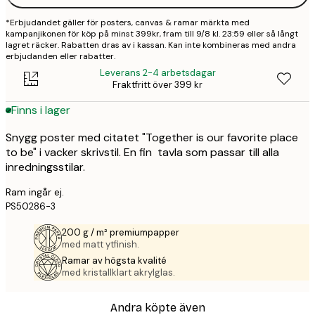
*Erbjudandet gäller för posters, canvas & ramar märkta med
kampanjikonen för köp på minst 399kr, fram till 9/8 kl. 23:59 eller så långt
lagret räcker. Rabatten dras av i kassan. Kan inte kombineras med andra
erbjudanden eller rabatter.
Leverans 2-4 arbetsdagar
Fraktfritt över 399 kr
Finns i lager
Snygg poster med citatet "Together is our favorite place
to be" i vacker skrivstil. En fin tavla som passar till alla
inredningsstilar.
Ram ingår ej.
PS50286-3
200 g / m² premiumpapper
med matt ytfinish.
Ramar av högsta kvalité
med kristallklart akrylglas.
Andra köpte även