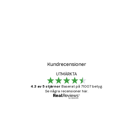
Kundrecensioner
UTMÄRKTA
4.3 av 5 stjärnor
Baserat på 71007 betyg.
Se några recensioner här.
Verifierad köpare
Kundrecensioner
BRA