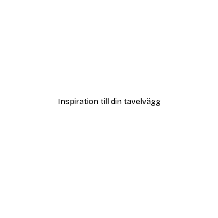
DEAL
dnight Poster
Eucalyptus Nyanser Nr2 
Från 108 kr
Inspiration till din tavelvägg