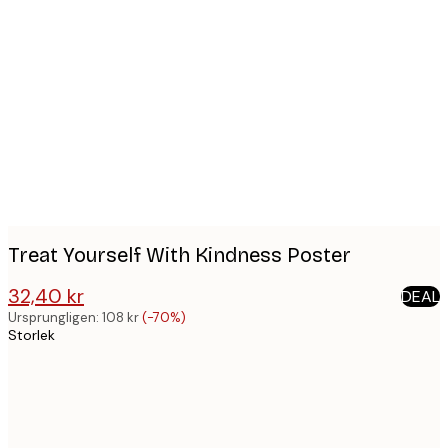
Product
images
Treat Yourself With Kindness Poster
32,40 kr
DEAL
108 kr
Ursprungligen:
108 kr
(-70%)
Storlek