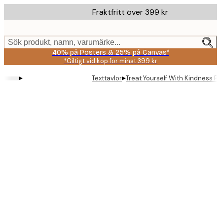
Skip
Fraktfritt över 399 kr
to
main
content.
Sök produkt, namn, varumärke...
40% på Posters & 25% på Canvas*
*Giltigt vid köp för minst 399 kr
▸
▸
Texttavlor
Treat Yourself With Kindness P