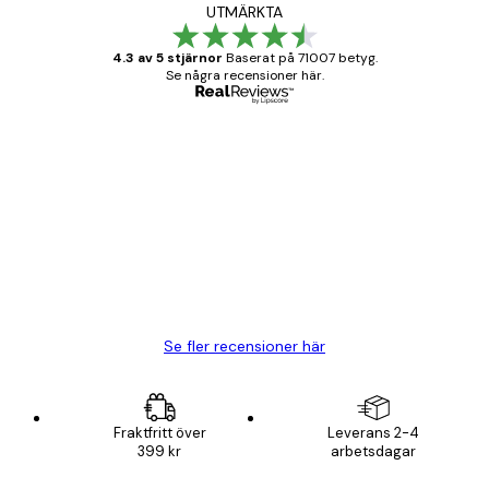
UTMÄRKTA
4.3 av 5 stjärnor
Baserat på 71007 betyg.
Se några recensioner här.
Verifierad köpare
Kundrecensioner
BRA
20 apr.
Björn R
Se fler recensioner här
Fraktfritt över
Leverans 2-4
399 kr
arbetsdagar