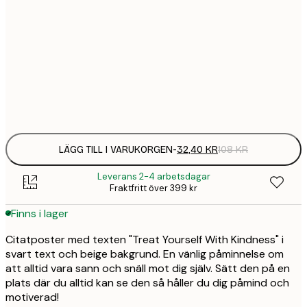
21x30 cm
32,
108 
30x40 cm
58,
215 
Frame
options
LÄGG TILL I VARUKORGEN
-
32,40 KR
108 KR
Leverans 2-4 arbetsdagar
Fraktfritt över 399 kr
Finns i lager
Citatposter med texten "Treat Yourself With Kindness" i
svart text och beige bakgrund. En vänlig påminnelse om
att alltid vara sann och snäll mot dig själv. Sätt den på en
plats där du alltid kan se den så håller du dig påmind och
motiverad!