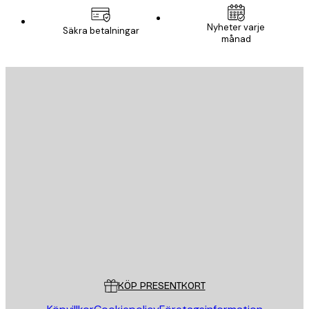
Nyheter varje
Säkra betalningar
månad
E-postadress
SKICKA
Butik
Poster Store
Kundservice
KÖP PRESENTKORT