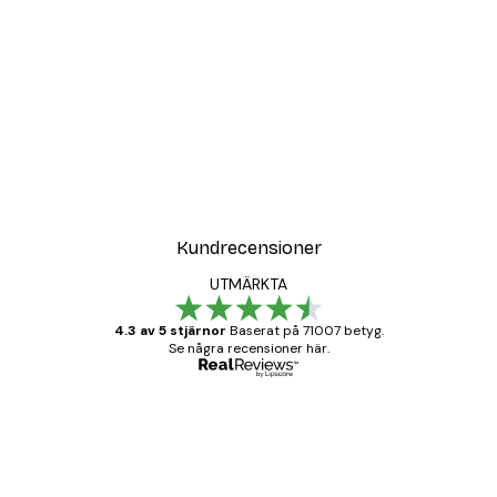
DEAL
Poster
Vägen till Stranden Poste
Från 108 kr
Kundrecensioner
UTMÄRKTA
4.3 av 5 stjärnor
Baserat på 71007 betyg.
Se några recensioner här.
Verifierad köpare
Kundrecensioner
BRA