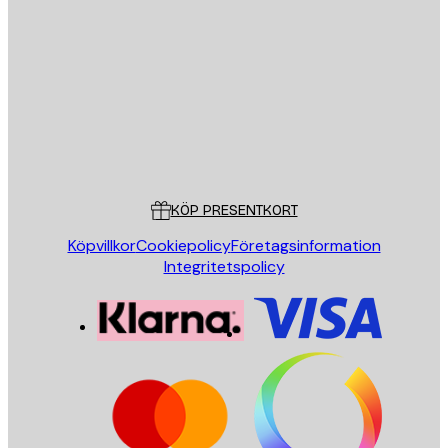
E-postadress
SKICKA
Butik
Poster Store
Kundservice
KÖP PRESENTKORT
Köpvillkor
Cookiepolicy
Företagsinformation
Integritetspolicy