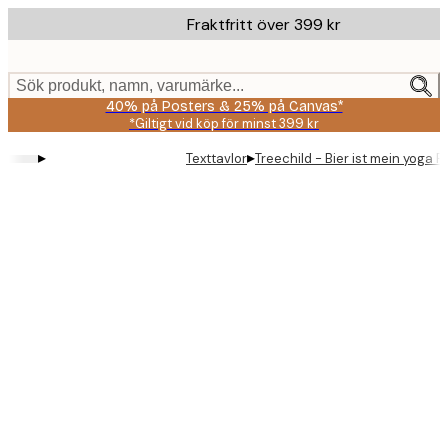
Skip
Fraktfritt över 399 kr
to
main
content.
Sök produkt, namn, varumärke...
40% på Posters & 25% på Canvas*
*Giltigt vid köp för minst 399 kr
▸
▸
Texttavlor
Treechild - Bier ist mein yoga P