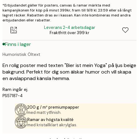
*Erbjudandet gäller för posters, canvas & ramar märkta med
kampanjikonen för köp på minst 399kr, fram till 9/8 kl. 23:59 eller så långt
lagret räcker. Rabatten dras av i kassan. Kan inte kombineras med andra
erbjudanden eller rabatter.
Leverans 2-4 arbetsdagar
Fraktfritt över 399 kr
Finns i lager
Humoristisk Öltext
En rolig poster med texten "Bier ist mein Yoga" på ljus beige
bakgrund. Perfekt för dig som älskar humor och vill skapa
en avslappnad känsla hemma.
Ram ingår ej.
PS57187-4
200 g / m² premiumpapper
med matt ytfinish.
Ramar av högsta kvalité
med kristallklart akrylglas.