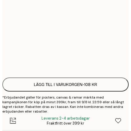
21x30 cm
1
50x70 cm
3
70x100 cm
4
100x150 cm
9
Frame
options
LÄGG TILL I VARUKORGEN
-
108 KR
*Erbjudandet gäller för posters, canvas & ramar märkta med
kampanjikonen för köp på minst 399kr, fram till 9/8 kl. 23:59 eller så långt
lagret räcker. Rabatten dras av i kassan. Kan inte kombineras med andra
erbjudanden eller rabatter.
Leverans 2-4 arbetsdagar
Fraktfritt över 399 kr