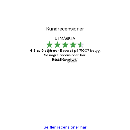
Kundrecensioner
UTMÄRKTA
4.3 av 5 stjärnor
Baserat på 71007 betyg.
Se några recensioner här.
Verifierad köpare
Kundrecensioner
BRA
20 apr.
Björn R
Se fler recensioner här