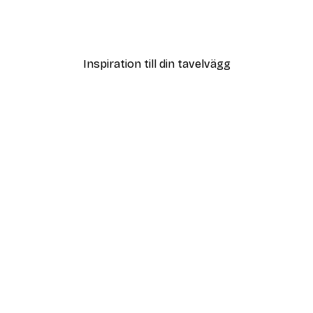
uppgång Poster
Coco Poster
Från 108 kr
Inspiration till din tavelvägg