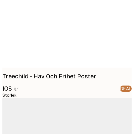
Product
images
Treechild - Hav Och Frihet Poster
108 kr
DEAL
Storlek