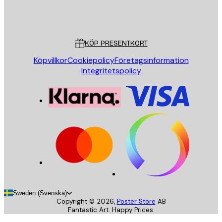
Butik
Poster Store
Kundservice
KÖP PRESENTKORT
Köpvillkor
Cookiepolicy
Företagsinformation
Integritetspolicy
Sweden (Svenska)
Copyright ©
2026
,
Poster Store
AB
Fantastic Art. Happy Prices.