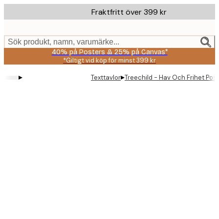
Skip
Fraktfritt över 399 kr
to
main
content.
Sök produkt, namn, varumärke...
40% på Posters & 25% på Canvas*
*Giltigt vid köp för minst 399 kr
▸
▸
Texttavlor
Treechild - Hav Och Frihet Pos