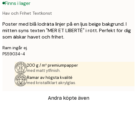
Finns i lager
Hav och Frihet Textkonst
Poster med blå lodräta linjer på en ljus beige bakgrund. I
mitten syns texten "MER ET LIBERTÉ" i rött. Perfekt för dig
som älskar havet och frihet.
Ram ingår ej.
PS59034-4
200 g / m² premiumpapper
med matt ytfinish.
Ramar av högsta kvalité
med kristallklart akrylglas.
Andra köpte även