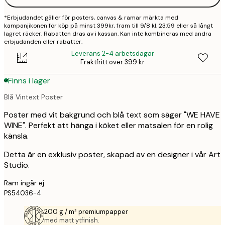
*Erbjudandet gäller för posters, canvas & ramar märkta med
kampanjikonen för köp på minst 399kr, fram till 9/8 kl. 23:59 eller så långt
lagret räcker. Rabatten dras av i kassan. Kan inte kombineras med andra
erbjudanden eller rabatter.
Leverans 2-4 arbetsdagar
Fraktfritt över 399 kr
Finns i lager
Blå Vintext Poster
Poster med vit bakgrund och blå text som säger "WE HAVE
WINE". Perfekt att hänga i köket eller matsalen för en rolig
känsla.
Detta är en exklusiv poster, skapad av en designer i vår Art
Studio.
Ram ingår ej.
PS54036-4
200 g / m² premiumpapper
med matt ytfinish.