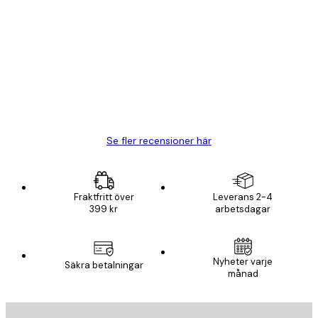
Verifierad köpare
Kundrecensioner
BRA
20 apr.
Björn R
Se fler recensioner här
Fraktfritt över
Leverans 2-4
399 kr
arbetsdagar
Nyheter varje
Säkra betalningar
månad