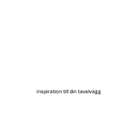
DEAL
ter
Vägen till Stranden Poste
Från 108 kr
Inspiration till din tavelvägg