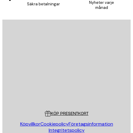
Nyheter varje
Säkra betalningar
månad
E-postadress
SKICKA
Butik
Poster Store
Kundservice
KÖP PRESENTKORT
Köpvillkor
Cookiepolicy
Företagsinformation
Integritetspolicy