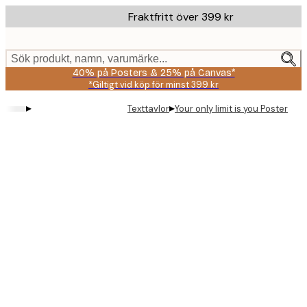
Skip
Fraktfritt över 399 kr
to
main
content.
Sök produkt, namn, varumärke...
40% på Posters & 25% på Canvas*
*Giltigt vid köp för minst 399 kr
▸
▸
Texttavlor
Your only limit is you Poster