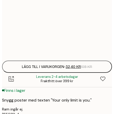
21x30 cm
32,
108 
30x40 cm
58,
215 
50x70 cm
77,
259 
Frame
options
LÄGG TILL I VARUKORGEN
-
32,40 KR
108 KR
Leverans 2-4 arbetsdagar
Fraktfritt över 399 kr
Finns i lager
Snygg poster med texten "Your only limit is you."
Ram ingår ej.