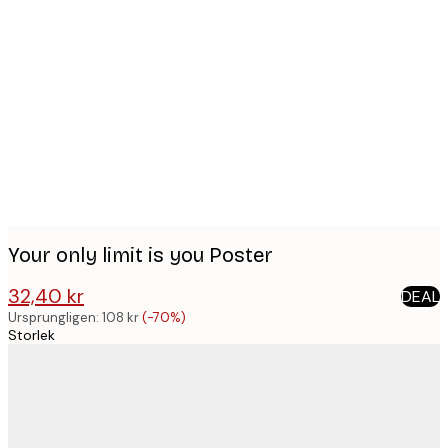
Product
images
Your only limit is you Poster
32,40 kr
DEAL
108 kr
Ursprungligen:
108 kr
(-70%)
Storlek