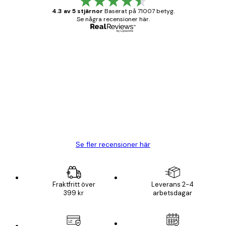
4.3 av 5 stjärnor
Baserat på 71007 betyg.
Se några recensioner här.
Verifierad köpare
Kundrecensioner
BRA
20 apr.
Björn R
Se fler recensioner här
Fraktfritt över
Leverans 2-4
399 kr
arbetsdagar