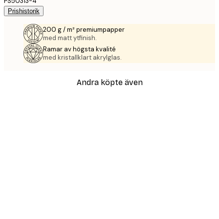
PS50313-4
Prishistorik
200 g / m² premiumpapper
med matt ytfinish.
Ramar av högsta kvalité
med kristallklart akrylglas.
Andra köpte även