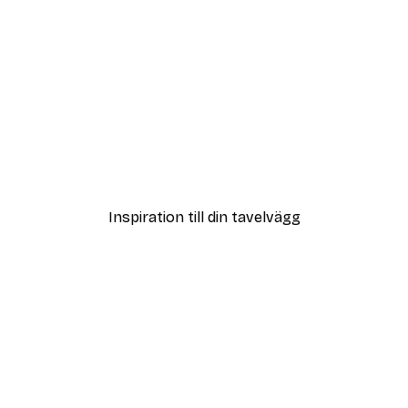
DEAL
Poster
Vägen till Stranden Poste
Från 108 kr
Inspiration till din tavelvägg