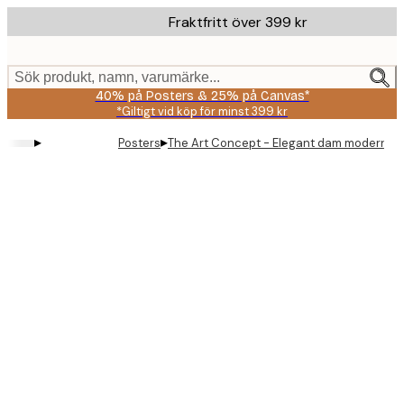
Skip
Fraktfritt över 399 kr
to
main
content.
Sök produkt, namn, varumärke...
40% på Posters & 25% på Canvas*
*Giltigt vid köp för minst 399 kr
▸
▸
Posters
The Art Concept - Elegant dam modernise