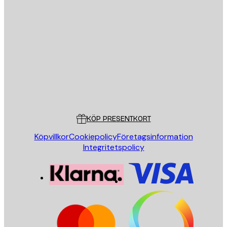
E-postadress
SKICKA
Butik
Poster Store
Kundservice
KÖP PRESENTKORT
Köpvillkor
Cookiepolicy
Företagsinformation
Integritetspolicy