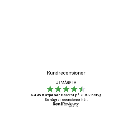
Kundrecensioner
UTMÄRKTA
4.3 av 5 stjärnor
Baserat på 71007 betyg.
Se några recensioner här.
Verifierad köpare
Kundrecensioner
BRA