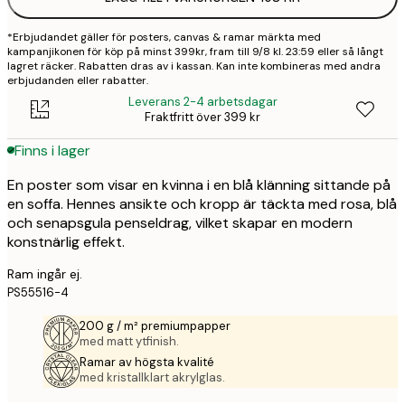
*Erbjudandet gäller för posters, canvas & ramar märkta med
kampanjikonen för köp på minst 399kr, fram till 9/8 kl. 23:59 eller så långt
lagret räcker. Rabatten dras av i kassan. Kan inte kombineras med andra
erbjudanden eller rabatter.
Leverans 2-4 arbetsdagar
Fraktfritt över 399 kr
Finns i lager
En poster som visar en kvinna i en blå klänning sittande på
en soffa. Hennes ansikte och kropp är täckta med rosa, blå
och senapsgula penseldrag, vilket skapar en modern
konstnärlig effekt.
Ram ingår ej.
PS55516-4
200 g / m² premiumpapper
med matt ytfinish.
Ramar av högsta kvalité
med kristallklart akrylglas.