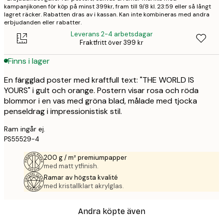
kampanjikonen för köp på minst 399kr, fram till 9/8 kl. 23:59 eller så långt
lagret räcker. Rabatten dras av i kassan. Kan inte kombineras med andra
erbjudanden eller rabatter.
Leverans 2-4 arbetsdagar
Fraktfritt över 399 kr
Finns i lager
En färgglad poster med kraftfull text: "THE WORLD IS
YOURS" i gult och orange. Postern visar rosa och röda
blommor i en vas med gröna blad, målade med tjocka
penseldrag i impressionistisk stil.
Ram ingår ej.
PS55529-4
200 g / m² premiumpapper
med matt ytfinish.
Ramar av högsta kvalité
med kristallklart akrylglas.
Andra köpte även