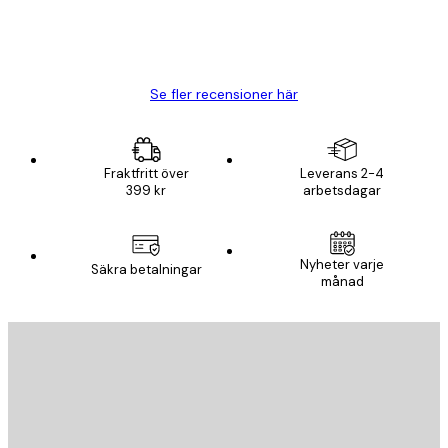
20 apr.
Björn R
Se fler recensioner här
Fraktfritt över
Leverans 2-4
399 kr
arbetsdagar
Nyheter varje
Säkra betalningar
månad
E-postadress