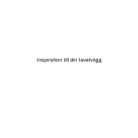
DEAL
Poster
Vägen till Stranden Poste
Från 108 kr
Inspiration till din tavelvägg