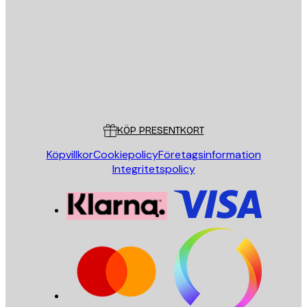
SKICKA
Butik
Poster Store
Kundservice
KÖP PRESENTKORT
Köpvillkor
Cookiepolicy
Företagsinformation
Integritetspolicy