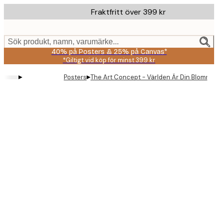
Skip
Fraktfritt över 399 kr
to
main
content.
Sök produkt, namn, varumärke...
40% på Posters & 25% på Canvas*
*Giltigt vid köp för minst 399 kr
▸
▸
Posters
The Art Concept - Världen Är Din Blommor