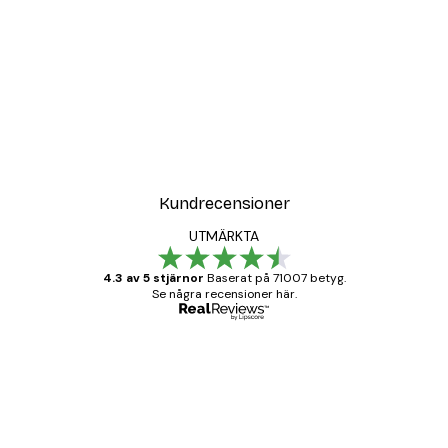
Kundrecensioner
UTMÄRKTA
4.3 av 5 stjärnor
Baserat på 71007 betyg.
Se några recensioner här.
Verifierad köpare
Kundrecensioner
BRA