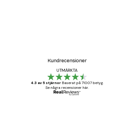
Kundrecensioner
UTMÄRKTA
4.3 av 5 stjärnor
Baserat på 71007 betyg.
Se några recensioner här.
Verifierad köpare
Kundrecensioner
BRA