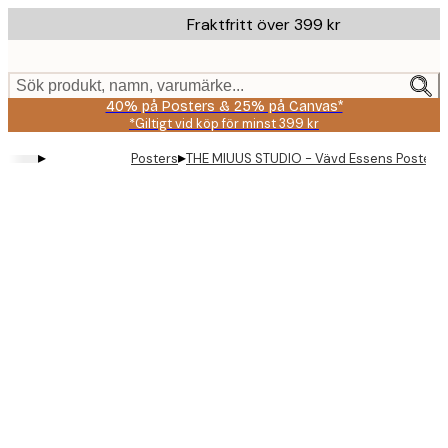
Skip
Fraktfritt över 399 kr
to
main
content.
Sök produkt, namn, varumärke...
40% på Posters & 25% på Canvas*
*Giltigt vid köp för minst 399 kr
▸
▸
Posters
THE MIUUS STUDIO - Vävd Essens Poster