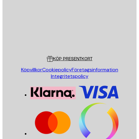
SKICKA
Butik
Poster Store
Kundservice
KÖP PRESENTKORT
Köpvillkor
Cookiepolicy
Företagsinformation
Integritetspolicy