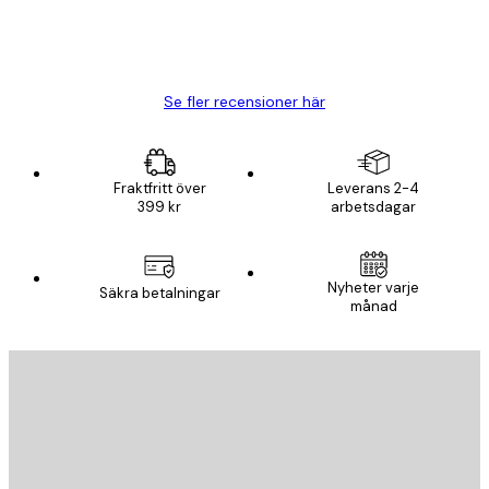
20 apr.
Björn R
Se fler recensioner här
Fraktfritt över
Leverans 2-4
399 kr
arbetsdagar
Nyheter varje
Säkra betalningar
månad
E-postadress