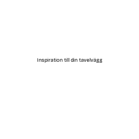
DEAL
Poster
Vägen till Stranden Poste
Från 108 kr
Inspiration till din tavelvägg