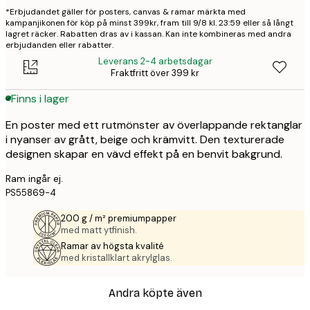
*Erbjudandet gäller för posters, canvas & ramar märkta med
kampanjikonen för köp på minst 399kr, fram till 9/8 kl. 23:59 eller så långt
lagret räcker. Rabatten dras av i kassan. Kan inte kombineras med andra
erbjudanden eller rabatter.
Leverans 2-4 arbetsdagar
Fraktfritt över 399 kr
Finns i lager
En poster med ett rutmönster av överlappande rektanglar
i nyanser av grått, beige och krämvitt. Den texturerade
designen skapar en vävd effekt på en benvit bakgrund.
Ram ingår ej.
PS55869-4
200 g / m² premiumpapper
med matt ytfinish.
Ramar av högsta kvalité
med kristallklart akrylglas.
Andra köpte även