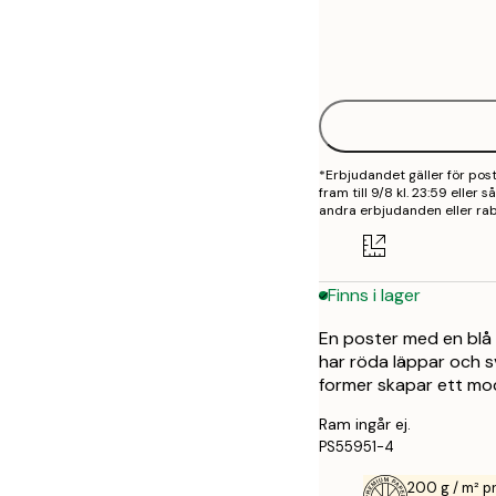
Frame
21x30 cm
options
30x40 cm
50x70 cm
*Erbjudandet gäller för po
70x100 cm
fram till 9/8 kl. 23:59 eller
andra erbjudanden eller rab
100x150 cm
Finns i lager
En poster med en blå 
har röda läppar och s
former skapar ett mo
Ram ingår ej.
PS55951-4
200 g / m² 