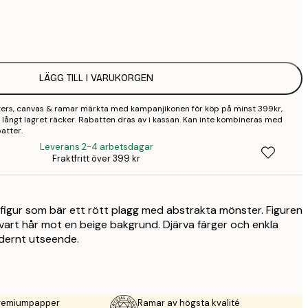
1
2
LÄGG TILL I VARUKORGEN
3
sters, canvas & ramar märkta med kampanjikonen för köp på minst 399kr,
4
 så långt lagret räcker. Rabatten dras av i kassan. Kan inte kombineras med
atter.
9
Leverans 2-4 arbetsdagar
Fraktfritt över 399 kr
figur som bär ett rött plagg med abstrakta mönster. Figuren
vart hår mot en beige bakgrund. Djärva färger och enkla
dernt utseende.
premiumpapper
Ramar av högsta kvalité