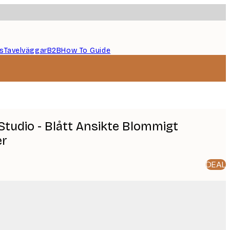
s
Tavelväggar
B2B
How To Guide
Studio - Blått Ansikte Blommigt
er
DEAL