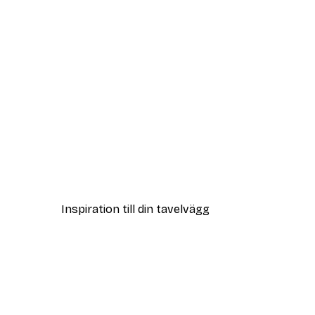
DEAL
Strandgräs Poster
Från 108 kr
Inspiration till din tavelvägg