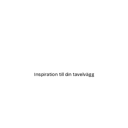
DEAL
ter
Getsuju - Japanese Frog 
Från 108 kr
Inspiration till din tavelvägg