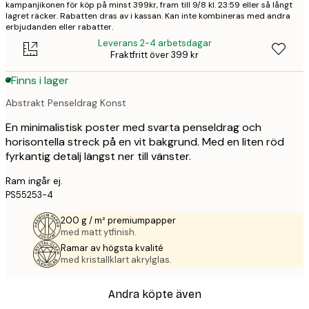
kampanjikonen för köp på minst 399kr, fram till 9/8 kl. 23:59 eller så långt
lagret räcker. Rabatten dras av i kassan. Kan inte kombineras med andra
erbjudanden eller rabatter.
Leverans 2-4 arbetsdagar
Fraktfritt över 399 kr
Finns i lager
Abstrakt Penseldrag Konst
En minimalistisk poster med svarta penseldrag och
horisontella streck på en vit bakgrund. Med en liten röd
fyrkantig detalj längst ner till vänster.
Ram ingår ej.
PS55253-4
200 g / m² premiumpapper
med matt ytfinish.
Ramar av högsta kvalité
med kristallklart akrylglas.
Andra köpte även