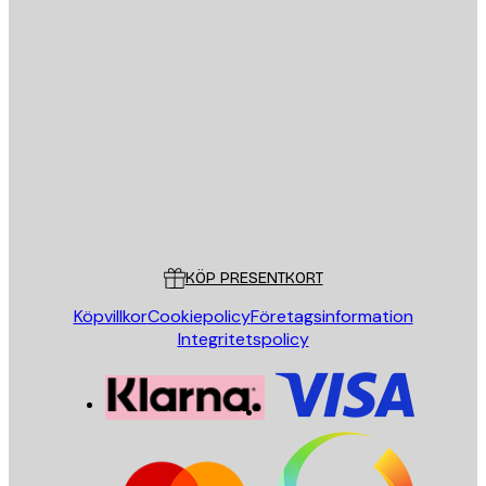
E-postadress
SKICKA
Butik
Poster Store
Kundservice
KÖP PRESENTKORT
Köpvillkor
Cookiepolicy
Företagsinformation
Integritetspolicy