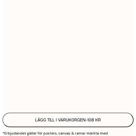
21x30 cm
1
30x40 cm
2
40x50 cm
2
50x70 cm
3
70x100 cm
4
100x150 cm
9
Frame
options
LÄGG TILL I VARUKORGEN
-
108 KR
*Erbjudandet gäller för posters, canvas & ramar märkta med