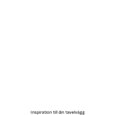
DEAL
ter
Modegatan Poster
Från 108 kr
Inspiration till din tavelvägg