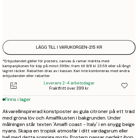
30x40 cm
2
Frame
options
LÄGG TILL I VARUKORGEN
-
215 KR
*Erbjudandet gäller för posters, canvas & ramar märkta med
kampanjikonen för köp på minst 399kr, fram till 9/8 kl. 23:59 eller så långt
lagret räcker. Rabatten dras av i kassan. Kan inte kombineras med andra
erbjudanden eller rabatter.
Leverans 2-4 arbetsdagar
Fraktfritt över 399 kr
Finns i lager
Akvarellinspirerad konstposter av gula citroner på ett träd
med gröna löv och Amalfikusten i bakgrunden. Under
målningen står texten 'Amalfi coast - Italy' i en snygg beige
nyans. Skapa en tropisk atmosfär i ditt vardagsrum eller
hall med detta somriga motiv. Postern passar perfekt ihop