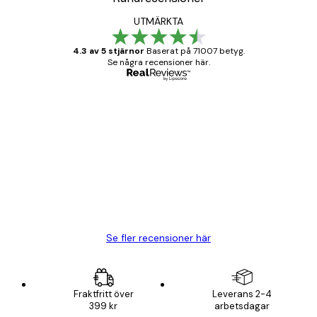
UTMÄRKTA
4.3 av 5 stjärnor
Baserat på 71007 betyg.
Se några recensioner här.
Verifierad köpare
Kundrecensioner
BRA
20 apr.
Björn R
Se fler recensioner här
Fraktfritt över
Leverans 2-4
399 kr
arbetsdagar