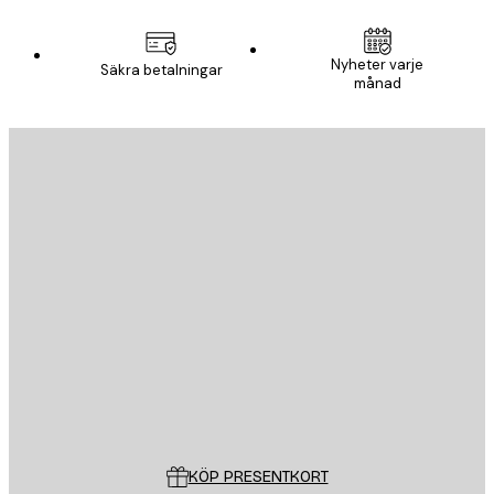
Nyheter varje
Säkra betalningar
månad
E-postadress
SKICKA
Butik
Poster Store
Kundservice
KÖP PRESENTKORT