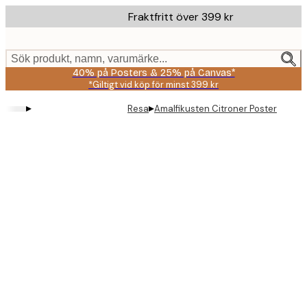
Skip
Fraktfritt över 399 kr
to
main
content.
Sök produkt, namn, varumärke...
40% på Posters & 25% på Canvas*
*Giltigt vid köp för minst 399 kr
▸
▸
Resa
Amalfikusten Citroner Poster