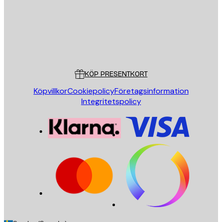
Butik
Poster Store
Kundservice
KÖP PRESENTKORT
Köpvillkor
Cookiepolicy
Företagsinformation
Integritetspolicy