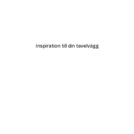
DEAL
Sommarmorgon Poster
Från 108 kr
Inspiration till din tavelvägg