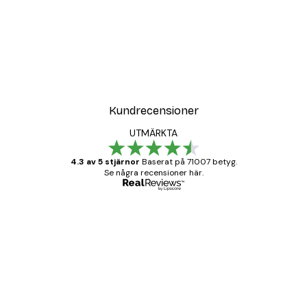
Kundrecensioner
UTMÄRKTA
4.3 av 5 stjärnor
Baserat på 71007 betyg.
Se några recensioner här.
Verifierad köpare
Kundrecensioner
BRA
20 apr.