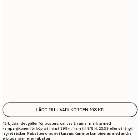
21x30 cm
1
30x40 cm
2
50x70 cm
3
70x100 cm
4
100x150 cm
9
Frame
options
LÄGG TILL I VARUKORGEN
-
108 KR
*Erbjudandet gäller för posters, canvas & ramar märkta med
kampanjikonen för köp på minst 399kr, fram till 9/8 kl. 23:59 eller så långt
lagret räcker. Rabatten dras av i kassan. Kan inte kombineras med andra
erbjudanden eller rabatter.