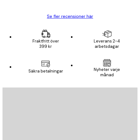
Björn R
Se fler recensioner här
Fraktfritt över
Leverans 2-4
399 kr
arbetsdagar
Nyheter varje
Säkra betalningar
månad
E-postadress
SKICKA