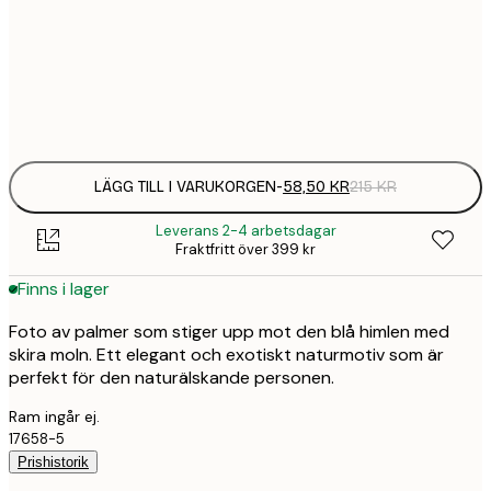
30x40 cm
58,
215 
Frame
options
LÄGG TILL I VARUKORGEN
-
58,50 KR
215 KR
Leverans 2-4 arbetsdagar
Fraktfritt över 399 kr
Finns i lager
Foto av palmer som stiger upp mot den blå himlen med
skira moln. Ett elegant och exotiskt naturmotiv som är
perfekt för den naturälskande personen.
Ram ingår ej.
17658-5
Prishistorik