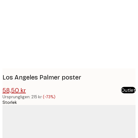
Product
images
Los Angeles Palmer poster
58,50 kr
Outlet
215 kr
Ursprungligen:
215 kr
(-73%)
Storlek