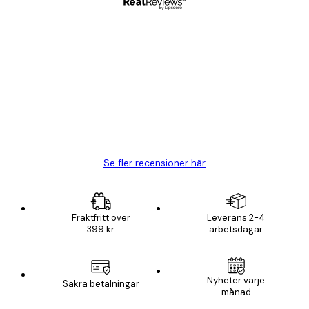
Verifierad köpare
Kundrecensioner
BRA
20 apr.
Björn R
Se fler recensioner här
Fraktfritt över
Leverans 2-4
399 kr
arbetsdagar
Nyheter varje
Säkra betalningar
månad