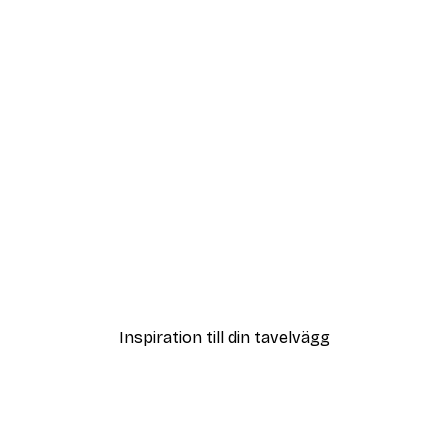
DEAL
ster
Eucalyptus Nyanser Nr2 
Från 108 kr
Inspiration till din tavelvägg