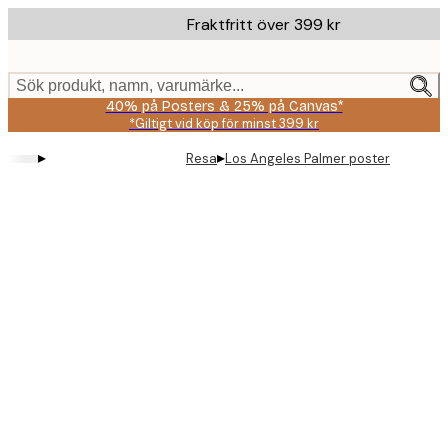
Skip
Fraktfritt över 399 kr
to
main
content.
Sök produkt, namn, varumärke...
40% på Posters & 25% på Canvas*
*Giltigt vid köp för minst 399 kr
▸
▸
Resa
Los Angeles Palmer poster