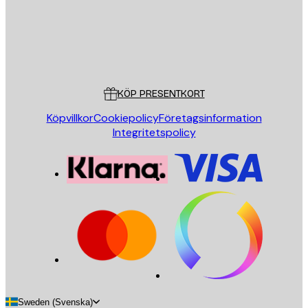
Butik
Poster Store
Kundservice
KÖP PRESENTKORT
Köpvillkor
Cookiepolicy
Företagsinformation
Integritetspolicy
Sweden (Svenska)