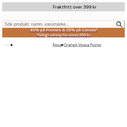
Skip
Fraktfritt över 399 kr
to
main
content.
Sök produkt, namn, varumärke...
40% på Posters & 25% på Canvas*
*Giltigt vid köp för minst 399 kr
▸
▸
Resa
Orange Vespa Poster