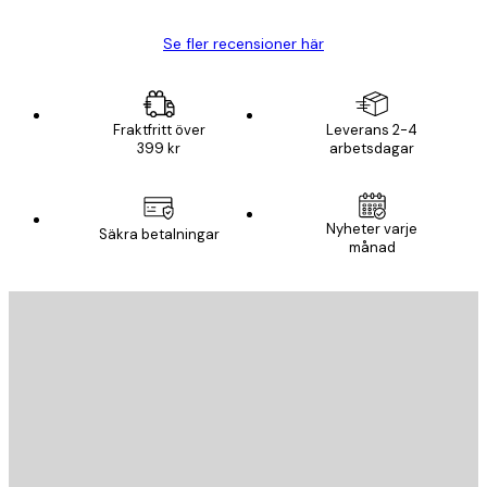
Se fler recensioner här
Fraktfritt över
Leverans 2-4
399 kr
arbetsdagar
Nyheter varje
Säkra betalningar
månad
E-postadress
SKICKA