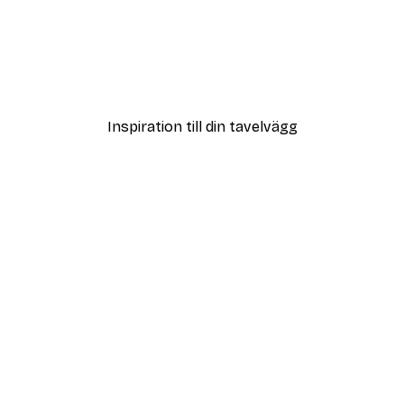
DEAL
Coffee Guide Poster
Från 108 kr
Inspiration till din tavelvägg