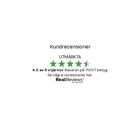
Kundrecensioner
UTMÄRKTA
4.3 av 5 stjärnor
Baserat på 71007 betyg.
Se några recensioner här.
Verifierad köpare
Kundrecensioner
BRA
20 apr.
Björn R