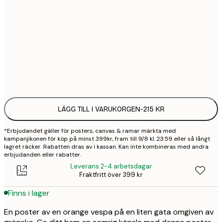
30x40 cm
2
50x70 cm
3
Frame
options
LÄGG TILL I VARUKORGEN
-
215 KR
*Erbjudandet gäller för posters, canvas & ramar märkta med
kampanjikonen för köp på minst 399kr, fram till 9/8 kl. 23:59 eller så långt
lagret räcker. Rabatten dras av i kassan. Kan inte kombineras med andra
erbjudanden eller rabatter.
Leverans 2-4 arbetsdagar
Fraktfritt över 399 kr
Finns i lager
En poster av en orange vespa på en liten gata omgiven av