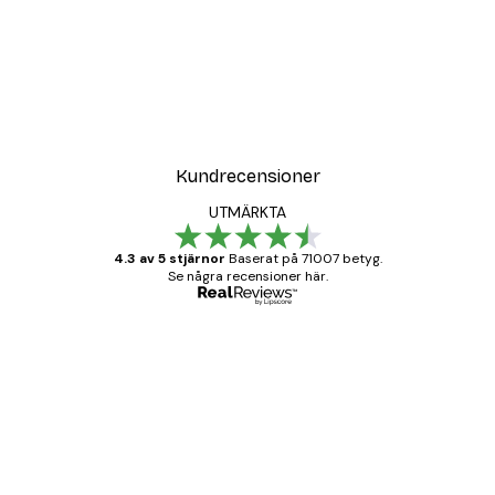
Kundrecensioner
UTMÄRKTA
4.3 av 5 stjärnor
Baserat på 71007 betyg.
Se några recensioner här.
Verifierad köpare
Kundrecensioner
BRA
20 apr.