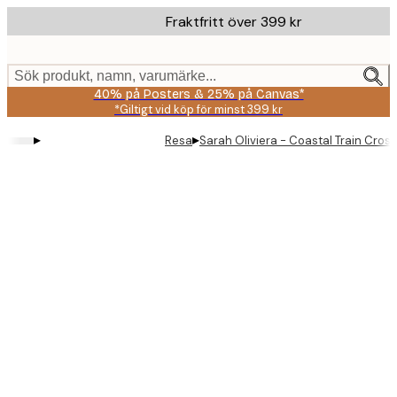
Skip
Fraktfritt över 399 kr
to
main
content.
Sök produkt, namn, varumärke...
40% på Posters & 25% på Canvas*
*Giltigt vid köp för minst 399 kr
▸
▸
Resa
Sarah Oliviera - Coastal Train Cros