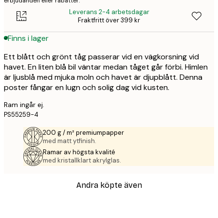
erbjudanden eller rabatter.
Leverans 2-4 arbetsdagar
Fraktfritt över 399 kr
Finns i lager
Ett blått och grönt tåg passerar vid en vägkorsning vid
havet. En liten blå bil väntar medan tåget går förbi. Himlen
är ljusblå med mjuka moln och havet är djupblått. Denna
poster fångar en lugn och solig dag vid kusten.
Ram ingår ej.
PS55259-4
200 g / m² premiumpapper
med matt ytfinish.
Ramar av högsta kvalité
med kristallklart akrylglas.
Andra köpte även