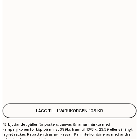
21x30 cm
1
30x40 cm
2
50x70 cm
3
70x100 cm
4
100x150 cm
9
Frame
options
LÄGG TILL I VARUKORGEN
-
108 KR
*Erbjudandet gäller för posters, canvas & ramar märkta med
kampanjikonen för köp på minst 399kr, fram till 13/8 kl. 23:59 eller så långt
lagret räcker. Rabatten dras av i kassan. Kan inte kombineras med andra