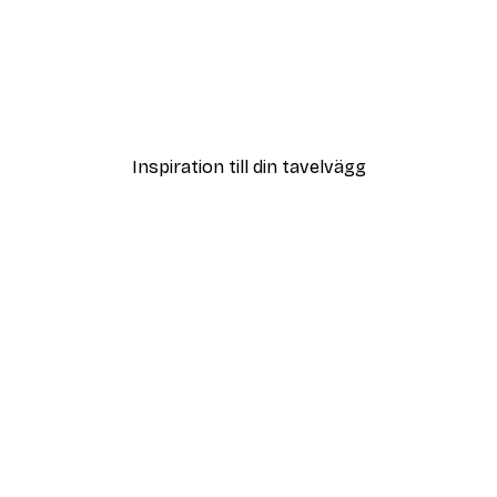
DEAL
ster
The Beatles Holding Ring
Från 215 kr
Inspiration till din tavelvägg