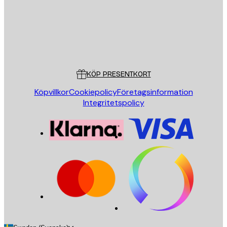
Butik
Poster Store
Kundservice
KÖP PRESENTKORT
Köpvillkor
Cookiepolicy
Företagsinformation
Integritetspolicy