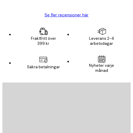
Björn R
Se fler recensioner här
Fraktfritt över
Leverans 2-4
399 kr
arbetsdagar
Nyheter varje
Säkra betalningar
månad
E-postadress
SKICKA