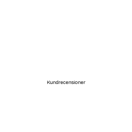
DEAL
Modegatan Poster
Från 108 kr
Kundrecensioner