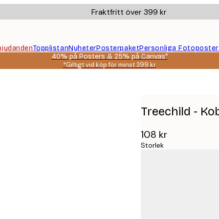
Fraktfritt över 399 kr
bjudanden
Topplistan
Nyheter
Posterpaket
Personliga Fotoposter
40% på Posters & 25% på Canvas*
*Giltigt vid köp för minst 399 kr
Treechild - K
108 kr
Storlek