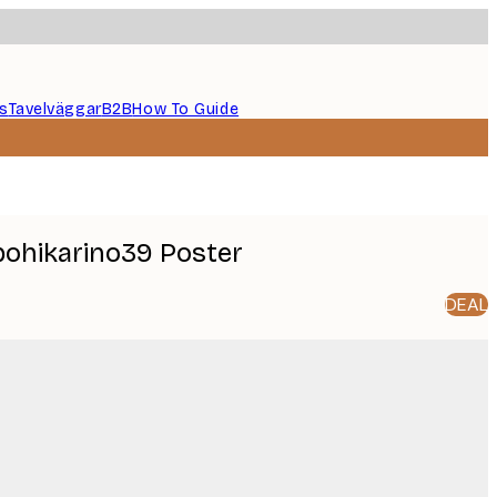
s
Tavelväggar
B2B
How To Guide
obohikarino39 Poster
DEAL