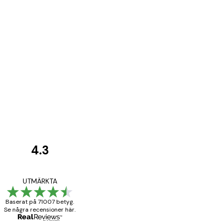
4.3
Kundrecensioner
BRA
UTMÄRKTA
Baserat på 71007 betyg.
Se några recensioner här.
20 apr.