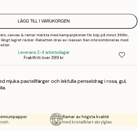
2
LÄGG TILL I VARUKORGEN
3
sters, canvas & ramar märkta med kampanjikonen för köp på minst 399kr,
4
 så långt lagret räcker. Rabatten dras av i kassan. Kan inte kombineras med
atter.
9
Leverans 2-4 arbetsdagar
Fraktfritt över 399 kr
 mjuka pastellfärger och lekfulla penseldrag i rosa, gul,
la.
premiumpapper
Ramar av högsta kvalité
nish.
med kristallklart akrylglas.