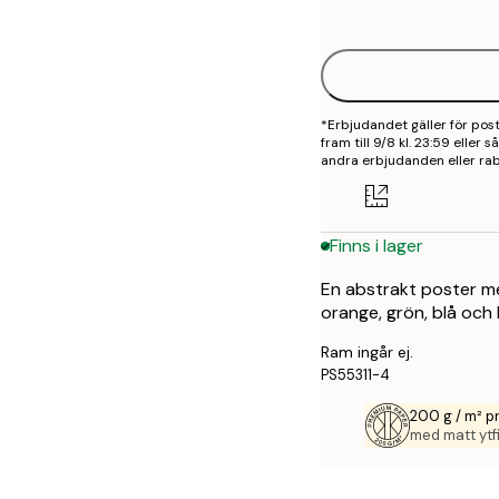
options
30x40 cm
50x70 cm
*Erbjudandet gäller för po
70x100 cm
fram till 9/8 kl. 23:59 eller
andra erbjudanden eller rab
100x150 cm
Finns i lager
En abstrakt poster med
orange, grön, blå och li
Ram ingår ej.
PS55311-4
200 g / m² 
med matt ytfi