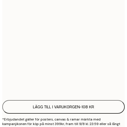
21x30 cm
1
30x40 cm
2
40x50 cm
2
50x70 cm
3
70x100 cm
4
100x150 cm
9
Frame
options
LÄGG TILL I VARUKORGEN
-
108 KR
*Erbjudandet gäller för posters, canvas & ramar märkta med
kampanjikonen för köp på minst 399kr, fram till 9/8 kl. 23:59 eller så långt