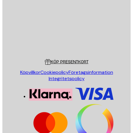
E-postadress
SKICKA
Butik
Poster Store
Kundservice
KÖP PRESENTKORT
Köpvillkor
Cookiepolicy
Företagsinformation
Integritetspolicy