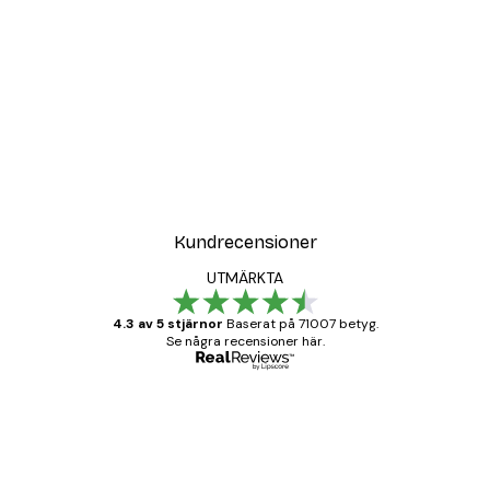
DEAL
Leopard Poster
Från 215 kr
Kundrecensioner
UTMÄRKTA
4.3 av 5 stjärnor
Baserat på 71007 betyg.
Se några recensioner här.
Verifierad köpare
Kundrecensioner
BRA