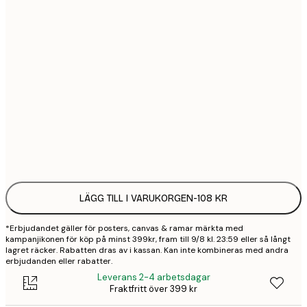
21x30 cm
1
30x40 cm
2
50x70 cm
3
70x100 cm
4
Frame
options
LÄGG TILL I VARUKORGEN
-
108 KR
*Erbjudandet gäller för posters, canvas & ramar märkta med
kampanjikonen för köp på minst 399kr, fram till 9/8 kl. 23:59 eller så långt
lagret räcker. Rabatten dras av i kassan. Kan inte kombineras med andra
erbjudanden eller rabatter.
Leverans 2-4 arbetsdagar
Fraktfritt över 399 kr