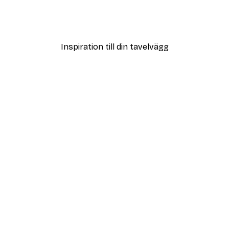
ter
Modegatan Poster
Från 108 kr
Inspiration till din tavelvägg