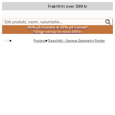
Skip
Fraktfritt över 399 kr
to
main
content.
Sök produkt, namn, varumärke...
40% på Posters & 25% på Canvas*
*Giltigt vid köp för minst 399 kr
▸
▸
Posters
Treechild - Serene Geometry Poster