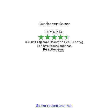
Kundrecensioner
UTMÄRKTA
4.3 av 5 stjärnor
Baserat på 71007 betyg.
Se några recensioner här.
Verifierad köpare
Kundrecensioner
BRA
20 apr.
Björn R
Se fler recensioner här