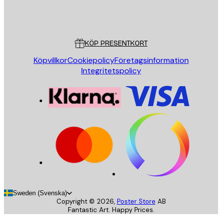
Butik
Poster Store
Kundservice
KÖP PRESENTKORT
Köpvillkor
Cookiepolicy
Företagsinformation
Integritetspolicy
Sweden (Svenska)
Copyright ©
2026
,
Poster Store
AB
Fantastic Art. Happy Prices.