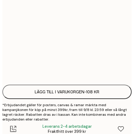
21x30 cm
1
30x40 cm
2
50x70 cm
3
70x100 cm
4
Frame
options
LÄGG TILL I VARUKORGEN
-
108 KR
*Erbjudandet gäller för posters, canvas & ramar märkta med
kampanjikonen för köp på minst 399kr, fram till 9/8 kl. 23:59 eller så långt
lagret räcker. Rabatten dras av i kassan. Kan inte kombineras med andra
erbjudanden eller rabatter.
Leverans 2-4 arbetsdagar
Fraktfritt över 399 kr