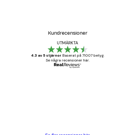
Kundrecensioner
UTMÄRKTA
4.3 av 5 stjärnor
Baserat på 71007 betyg.
Se några recensioner här.
Verifierad köpare
Kundrecensioner
BRA
20 apr.
Björn R
Se fler recensioner här