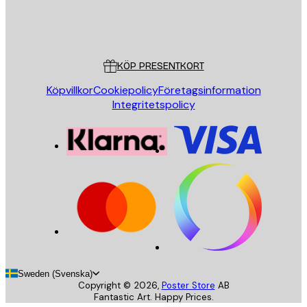
Butik
Poster Store
Kundservice
KÖP PRESENTKORT
Köpvillkor
Cookiepolicy
Företagsinformation
Integritetspolicy
Sweden (Svenska)
Copyright ©
2026
,
Poster Store
AB
Fantastic Art. Happy Prices.