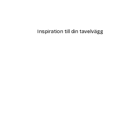
tt Poster
Leopard Poster
Från 215 kr
Inspiration till din tavelvägg