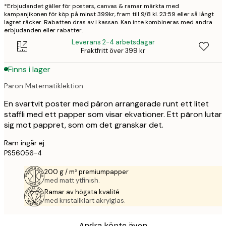
*Erbjudandet gäller för posters, canvas & ramar märkta med
kampanjikonen för köp på minst 399kr, fram till 9/8 kl. 23:59 eller så långt
lagret räcker. Rabatten dras av i kassan. Kan inte kombineras med andra
erbjudanden eller rabatter.
Leverans 2-4 arbetsdagar
Fraktfritt över 399 kr
Finns i lager
Päron Matematiklektion
En svartvit poster med päron arrangerade runt ett litet
staffli med ett papper som visar ekvationer. Ett päron lutar
sig mot pappret, som om det granskar det.
Ram ingår ej.
PS56056-4
200 g / m² premiumpapper
med matt ytfinish.
Ramar av högsta kvalité
med kristallklart akrylglas.
Andra köpte även