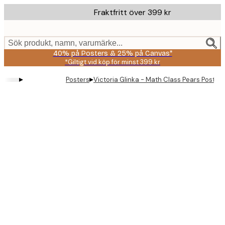
Skip
Fraktfritt över 399 kr
to
main
content.
Sök produkt, namn, varumärke...
40% på Posters & 25% på Canvas*
*Giltigt vid köp för minst 399 kr
▸
▸
Posters
Victoria Glinka - Math Class Pears Poster