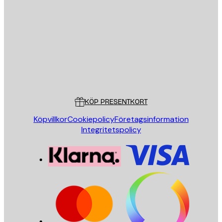
E-postadress
SKICKA
Butik
Poster Store
Kundservice
KÖP PRESENTKORT
Köpvillkor
Cookiepolicy
Företagsinformation
Integritetspolicy