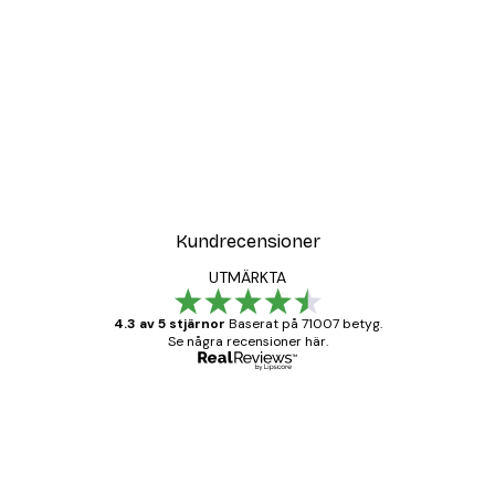
DEAL
Poster
Vägen till Stranden Poste
Från 108 kr
Kundrecensioner
UTMÄRKTA
4.3 av 5 stjärnor
Baserat på 71007 betyg.
Se några recensioner här.
Verifierad köpare
Kundrecensioner
BRA