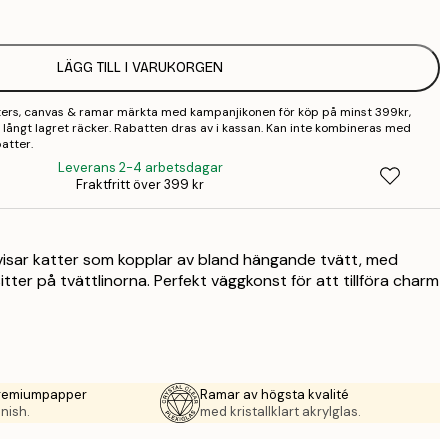
2
LÄGG TILL I VARUKORGEN
2
sters, canvas & ramar märkta med kampanjikonen för köp på minst 399kr,
2
 så långt lagret räcker. Rabatten dras av i kassan. Kan inte kombineras med
atter.
3
Leverans 2-4 arbetsdagar
Fraktfritt över 399 kr
4
9
 visar katter som kopplar av bland hängande tvätt, med
itter på tvättlinorna. Perfekt väggkonst för att tillföra charm
premiumpapper
Ramar av högsta kvalité
nish.
med kristallklart akrylglas.