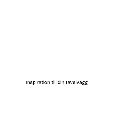
DEAL
Vägen till Stranden Poster
Från 108 kr
Inspiration till din tavelvägg