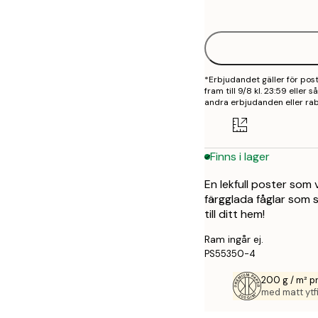
options
30x40 cm
40x50 cm
*Erbjudandet gäller för po
50x50 cm
fram till 9/8 kl. 23:59 eller
andra erbjudanden eller rab
50x70 cm
70x100 cm
Finns i lager
100x150 cm
En lekfull poster som
färgglada fåglar som s
till ditt hem!
Ram ingår ej.
PS55350-4
200 g / m² 
med matt ytfi