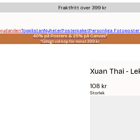
Fraktfritt över 399 kr
bjudanden
Topplistan
Nyheter
Posterpaket
Personliga Fotoposter
40% på Posters & 25% på Canvas*
*Giltigt vid köp för minst 399 kr
Xuan Thai - Lek
108 kr
Storlek