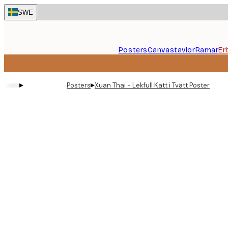
Skip
SWE
to
main
content.
Posters
Canvastavlor
Ramar
Er
▸
▸
Posters
Xuan Thai - Lekfull Katt i Tvätt Poster