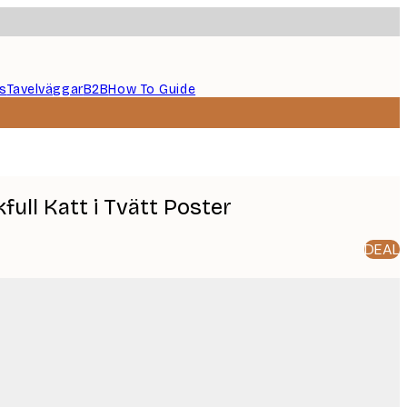
s
Tavelväggar
B2B
How To Guide
full Katt i Tvätt Poster
DEAL