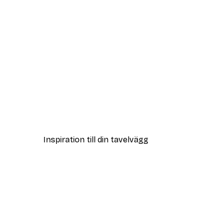
DEAL
Vägen till Stranden Poster
Från 108 kr
Inspiration till din tavelvägg