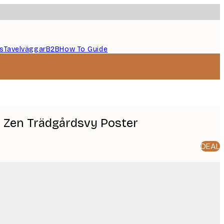
s
Tavelväggar
B2B
How To Guide
 Zen Trädgårdsvy Poster
DEAL