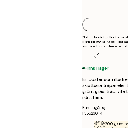
Frame
21x30 cm
options
30x40 cm
40x50 cm
*Erbjudandet gäller för po
50x50 cm
fram till 9/8 kl. 23:59 eller
andra erbjudanden eller rab
50x70 cm
70x100 cm
Finns i lager
100x150 cm
En poster som illustr
skjutbara träpaneler.
grönt gräs, träd, vit
i ditt hem.
Ram ingår ej.
PS55230-4
200 g / m² 