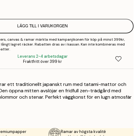
1
2
LÄGG TILL I VARUKORGEN
2
sters, canvas & ramar märkta med kampanjikonen för köp på minst 399kr,
2
 så långt lagret räcker. Rabatten dras av i kassan. Kan inte kombineras med
atter.
3
Leverans 2-4 arbetsdagar
Fraktfritt över 399 kr
4
9
erar ett traditionellt japanskt rum med tatami-mattor och
 Den öppna mitten avslöjar en fridfull zen-trädgård med
a blommor och stenar. Perfekt väggkonst för en lugn atmosfär
premiumpapper
Ramar av högsta kvalité