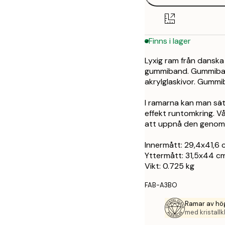
Finns i lager
Lyxig ram från danska
gummiband. Gummiband
akrylglaskivor. Gumm
I ramarna kan man sätt
effekt runtomkring. V
att uppnå den genoms
Innermått: 29,4x41,6 
Yttermått: 31,5x44 c
Vikt: 0.725 kg
FAB-A3BO
Ramar av hög
med kristallk