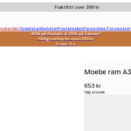
Fraktfritt över 399 kr
bjudanden
Topplistan
Nyheter
Posterpaket
Personliga Fotoposter
40% på Posters & 25% på Canvas*
*Giltigt vid köp för minst 399 kr
0 min.
0 s
Giltig
till
och
med:
2026-
Moebe ram A3
08-
09
653 kr
Välj storlek