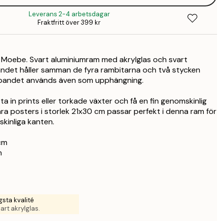
6
Leverans 2-4 arbetsdagar
Fraktfritt över 399 kr
6
5
 Moebe. Svart aluminiumram med akrylglas och svart
5
et håller samman de fyra rambitarna och två stycken
ibandet används även som upphängning.
2
a in prints eller torkade växter och få en fin genomskinlig
2
åra posters i storlek 21x30 cm passar perfekt i denna ram för
kinliga kanten.
cm
m
sta kvalité
lart akrylglas.