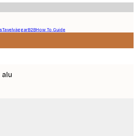
s
Tavelväggar
B2B
How To Guide
 alu