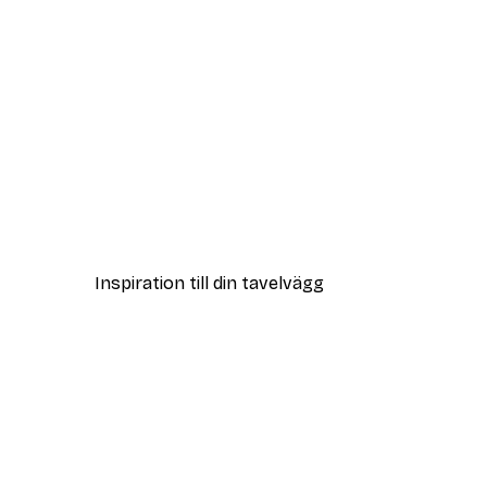
DEAL
Strandgräs Poster
Från 108 kr
Inspiration till din tavelvägg