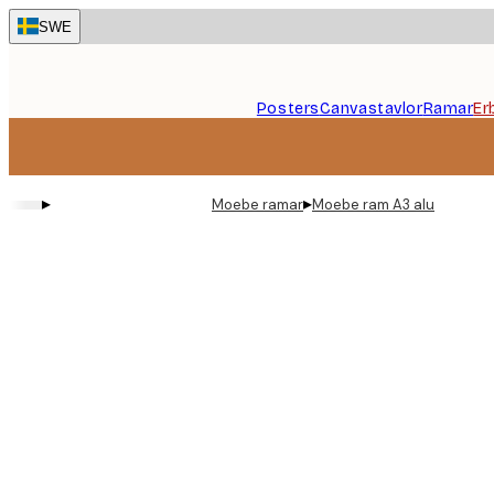
Skip
SWE
to
main
content.
Posters
Canvastavlor
Ramar
Er
▸
▸
Moebe ramar
Moebe ram A3 alu