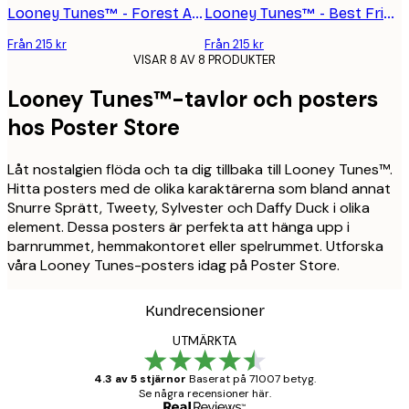
Looney Tunes™ - Forest Adventure Poster
Looney Tunes™ - Best Friends Poster
Från 215 kr
Från 215 kr
VISAR 8 AV 8 PRODUKTER
Looney Tunes™-tavlor och posters
hos Poster Store
Låt nostalgien flöda och ta dig tillbaka till Looney Tunes™.
Hitta posters med de olika karaktärerna som bland annat
Snurre Sprätt, Tweety, Sylvester och Daffy Duck i olika
element. Dessa posters är perfekta att hänga upp i
barnrummet, hemmakontoret eller spelrummet. Utforska
våra Looney Tunes-posters idag på Poster Store.
Kundrecensioner
UTMÄRKTA
4.3 av 5 stjärnor
Baserat på 71007 betyg.
Se några recensioner här.