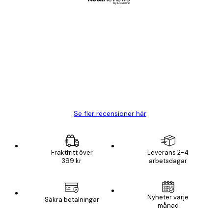
Verifierad köpare
Kundrecensioner
BRA
20 apr.
Björn R
Se fler recensioner här
Fraktfritt över
Leverans 2-4
399 kr
arbetsdagar
Nyheter varje
Säkra betalningar
månad