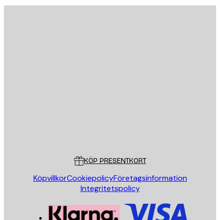
E-postadress
SKICKA
Butik
Poster Store
Kundservice
KÖP PRESENTKORT
Köpvillkor
Cookiepolicy
Företagsinformation
Integritetspolicy