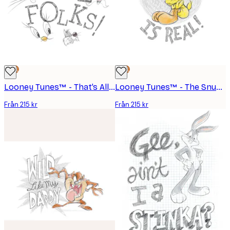
DEAL
DEAL
Looney Tunes™ - That’s All Folks Poster
Looney Tunes™ - The Snuggle is Real Poster
Från 215 kr
Från 215 kr