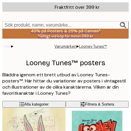
Skip
Fraktfritt över 399 kr
to
main
content.
Sök produkt, namn, varumärke...
40% på Posters & 25% på Canvas*
*Giltigt vid köp för minst 399 kr
▸
▸
Varumärken
Looney Tunes™
Looney Tunes™ posters
Bläddra igenom ett brett utbud av Looney Tunes-
posters™. Här hittar du variationer av posters i vintagestil
och illustrationer av de olika karaktärerna. Vilken är din
favoritkaraktär i Looney Tunes?
Alla kategorier
Filtrera & Sortera